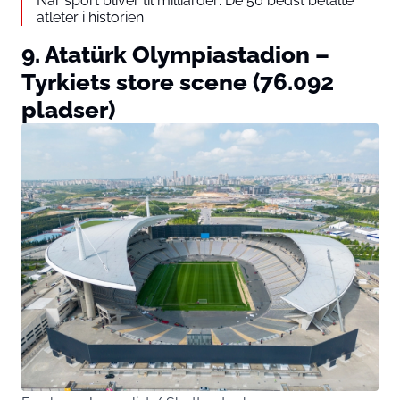
Når sport bliver til milliarder: De 50 bedst betalte
atleter i historien
9. Atatürk Olympiastadion –
Tyrkiets store scene (76.092
pladser)