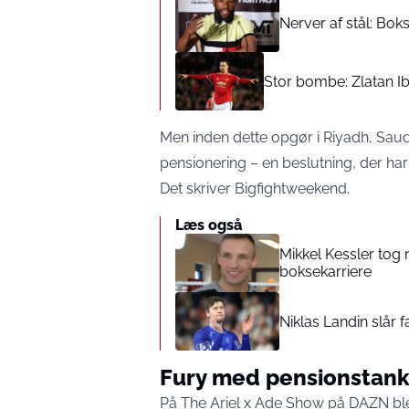
Nerver af stål: Bo
Stor bombe: Zlatan Ib
Men inden dette opgør i Riyadh, Saud
pensionering – en beslutning, der ha
Det skriver
Bigfightweekend
.
Læs også
Mikkel Kessler tog 
boksekarriere
Niklas Landin slår f
Fury med pensionstank
På The Ariel x Ade Show på DAZN ble