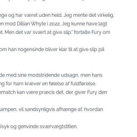
ge og har været uden held. Jeg mente det virkelig,
n mod Dillian Whyte i 2022. Jeg kunne have lagt
 Men det var svært at give slip.” fortalte Fury om
 om han nogensinde bliver klar til at give slip på
åde med sine modstridende udsagn, men hans
g for ham kræver en følelse af fuldførelse.
match kan være præcis det, der giver Fury den
 kampen, vil sandsynligvis afhænge af, hvordan
syk og genvinde sværvægtstitlen.