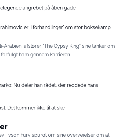
kselegende angrebet på åben gade
rahimovic er ‘i forhandlinger’ om stor boksekamp
i-Arabien, afslører “The Gypsy King” sine tanker om
r forfulgt ham gennem karrieren.
narko: Nu deler han rådet, der reddede hans
ast: Det kommer ikke til at ske
er
v Tyson Fury spurgt om sine overvejelser om at