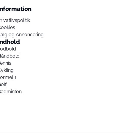
Information
rivatlivspolitik
Cookies
Salg og Annoncering
Indhold
Fodbold
Håndbold
ennis
ykling
ormel 1
olf
Badminton