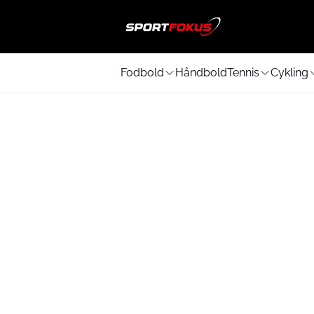
Fodbold
Håndbold
Tennis
Cykling