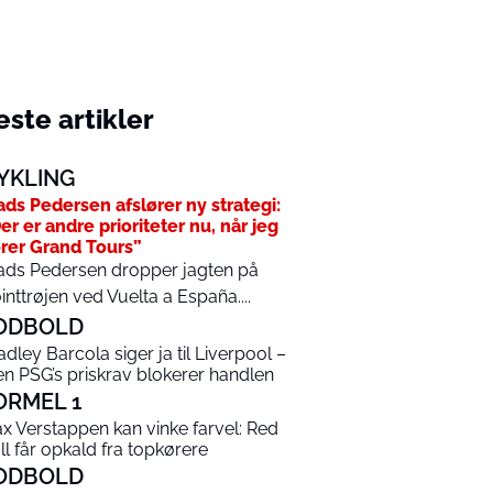
ste artikler
YKLING
ds Pedersen afslører ny strategi:
er er andre prioriteter nu, når jeg
rer Grand Tours”
ds Pedersen dropper jagten på
inttrøjen ved Vuelta a España....
ODBOLD
adley Barcola siger ja til Liverpool –
n PSG’s priskrav blokerer handlen
ORMEL 1
x Verstappen kan vinke farvel: Red
ll får opkald fra topkørere
ODBOLD