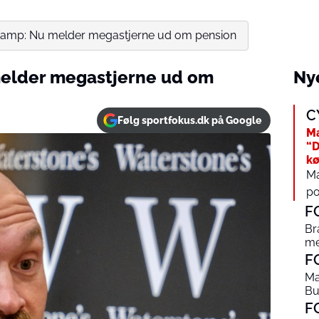
amp: Nu melder megastjerne ud om pension
elder megastjerne ud om
Nye
C
Følg sportfokus.dk på Google
Ma
“D
kø
Ma
po
F
Br
me
F
Ma
Bu
F