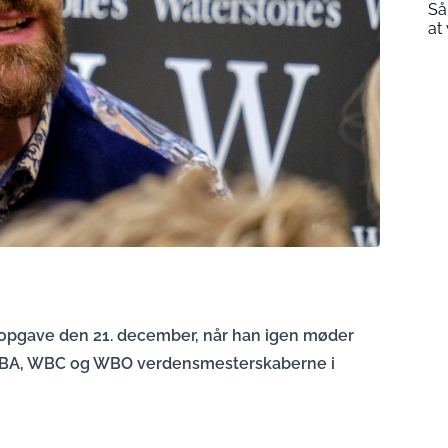
Så
at
k opgave den 21. december, når han igen møder
WBA, WBC og WBO verdensmesterskaberne i