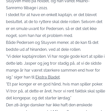
Stuyven med på holdet, og han vandt Milano-
Sanremo tilbage i 2021.
I stedet for at have en enkelt kaptajn, er det blevet
besluttet, at de to ryttere skal dele rollen. Selvom det
er en smule uvant for Pedersen, så er det slet ikke
noget, som han har et problem med.
Både Pedersen og Stuyven mener, at de kan få det
bedste ud af hinanden, ved at dele rollen.
“Vi deler kaptajnrollen. Vi har nogle gode kort at spille i
dette løb. Jasper og jeg tror stadig på, at vi de sidste
mange år har været stærkere sammen end hver for
sig,” siger han til
Ekstra Bladet
.
“Et par konger er en god hånd, hvis man spiller poker.
Vi tror på, at dette er året, hvor vi rent faktisk skal spille
det kongepar, og det starter lørdag.”
Den 28-årige dansker har ikke haft den ønskede