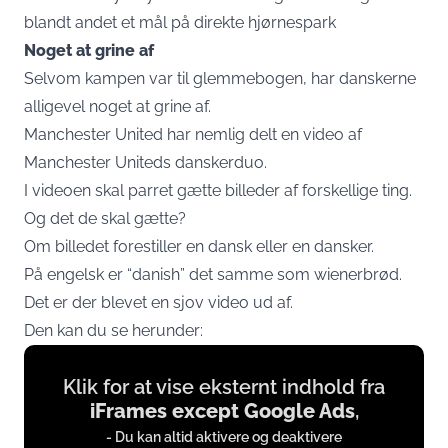
blandt andet et mål på direkte hjørnespark
Noget at grine af
Selvom kampen var til glemmebogen, har danskerne
alligevel noget at grine af.
Manchester United har nemlig delt en video af
Manchester Uniteds danskerduo.
I videoen skal parret gætte billeder af forskellige ting.
Og det de skal gætte?
Om billedet forestiller en dansk eller en dansker.
På engelsk er “danish” det samme som wienerbrød.
Det er der blevet en sjov video ud af.
Den kan du se herunder:
Display
Klik for at vise eksternt indhold fra
content
iFrames except Google Ads
,
from
- Du kan altid aktivere og deaktivere
iFrames