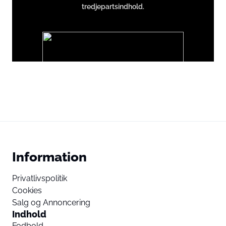
tredjepartsindhold.
except
Google
Ads
Du accepterer hermed at vise eksternt tredjepartsindhold.
Persondata kan blive sendt til udbyderen af indholdet og andre
tredjepartstjenester.
External content
Read more about in our
Information
Privacy statement
Privatlivspolitik
Cookies
Salg og Annoncering
Indhold
Fodbold