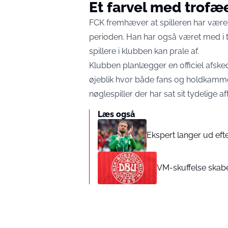
Et farvel med trofæ
FCK fremhæver at spilleren har været m
perioden. Han har også været med i t
spillere i klubben kan prale af.
Klubben planlægger en officiel afsked 
øjeblik hvor både fans og holdkammera
nøglespiller der har sat sit tydelige 
Læs også
Ekspert langer ud eft
VM-skuffelse skabe