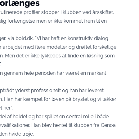
forlænges
utinerede profiler stopper i klubben ved årsskiftet.
lig forlængelse men er ikke kommet frem til en
er, via
bold.dk
, “Vi har haft en konstruktiv dialog
arbejdet med flere modeller og drøftet forskellige
. Men det er ikke lykkedes at finde en løsning som
.
ren gennem hele perioden har været en markant
optrådt yderst professionelt og han har leveret
 Han har kæmpet for løven på brystet og vi takker
 her”.
el af holdet og har spillet en central rolle i både
alifikationer. Han blev hentet til klubben fra Genoa
en hvide trøje.