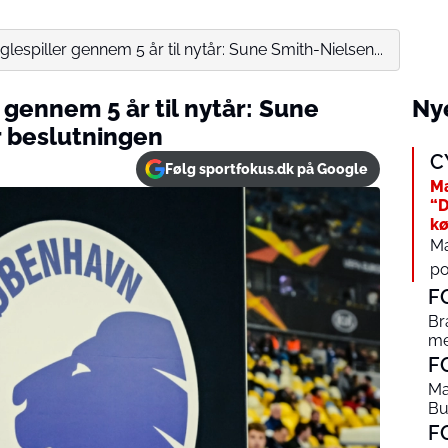
lespiller gennem 5 år til nytår: Sune Smith-Nielsen...
 gennem 5 år til nytår: Sune
Nye
r beslutningen
C
Følg sportfokus.dk på Google
Ma
“D
kø
Ma
po
F
Br
me
F
Ma
Bu
F