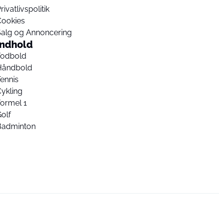
rivatlivspolitik
Cookies
Salg og Annoncering
Indhold
Fodbold
Håndbold
ennis
ykling
ormel 1
olf
Badminton