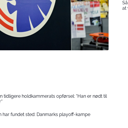
Så
at
sin tidligere holdkammerats opførsel: “Han er nødt til
r”
 har fundet sted: Danmarks playoff-kampe