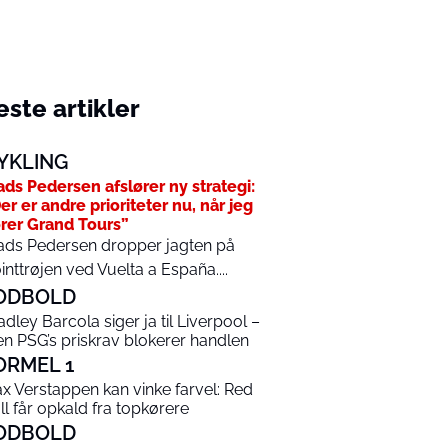
ste artikler
YKLING
ds Pedersen afslører ny strategi:
er er andre prioriteter nu, når jeg
rer Grand Tours”
ds Pedersen dropper jagten på
inttrøjen ved Vuelta a España....
ODBOLD
adley Barcola siger ja til Liverpool –
n PSG’s priskrav blokerer handlen
ORMEL 1
x Verstappen kan vinke farvel: Red
ll får opkald fra topkørere
ODBOLD