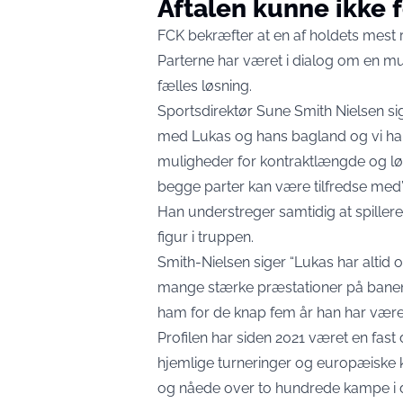
Aftalen kunne ikke 
FCK bekræfter at en af holdets mest r
Parterne har været i dialog om en mu
fælles løsning.
Sportsdirektør Sune Smith Nielsen sig
med Lukas og hans bagland og vi har 
muligheder for kontraktlængde og løn
begge parter kan være tilfredse med”
Han understreger samtidig at spille
figur i truppen.
Smith-Nielsen siger “Lukas har altid 
mange stærke præstationer på banen.
ham for de knap fem år han har været
Profilen har siden 2021 været en fast d
hjemlige turneringer og europæiske kv
og nåede over to hundrede kampe i d