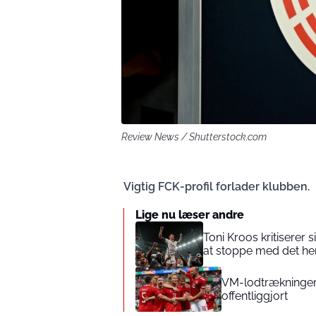
Review News / Shutterstock.com
Vigtig FCK-profil forlader klubben.
Lige nu læser andre
Toni Kroos kritiserer 
at stoppe med det he
VM-lodtrækningen
offentliggjort