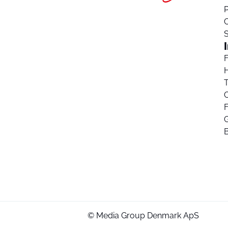
P
T
C
F
G
© Media Group Denmark ApS