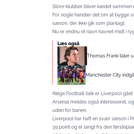
Store klubber bliver kædet sammen m
For nogle handler det om at bygge vi
sæson, der ikke gik som planlagt.
Nu er endnu et navn havnet midt i ry
Læs også
Thomas Frank taler ud
Manchester City indgå
Ifølge
Football-talk
er Liverpool gået
Arsenal meldes også interesseret, og
uden for banen.
Liverpool har haft en svær sæson i 
39 point og er langt fra den førstepla