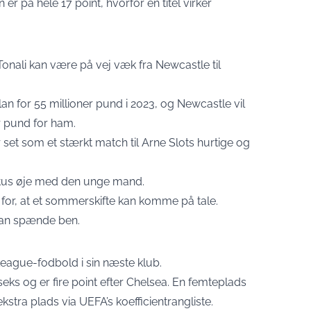
er på hele 17 point, hvorfor en titel virker
 Tonali kan være på vej væk fra Newcastle til
lan for 55 millioner pund i 2023, og Newcastle vil
r pund for ham.
r set som et stærkt match til Arne Slots hurtige og
ntus øje med den unge mand.
 for, at et sommerskifte kan komme på tale.
 kan spænde ben.
eague-fodbold i sin næste klub.
seks og er fire point efter Chelsea. En femteplads
kstra plads via UEFA’s koefficientrangliste.