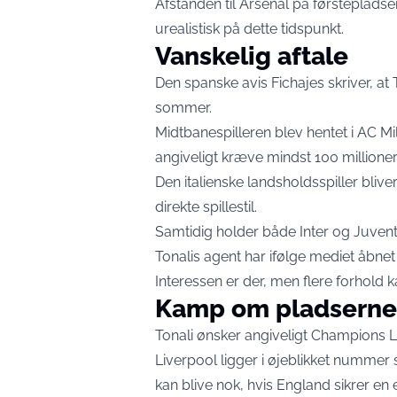
Afstanden til Arsenal på førstepladsen 
urealistisk på dette tidspunkt.
Vanskelig aftale
Den spanske avis Fichajes skriver, at
sommer.
Midtbanespilleren blev hentet i AC Mi
angiveligt kræve mindst 100 millione
Den italienske landsholdsspiller blive
direkte spillestil.
Samtidig holder både Inter og Juve
Tonalis agent har ifølge mediet åbnet
Interessen er der, men flere forhold
Kamp om pladserne
Tonali ønsker angiveligt Champions L
Liverpool ligger i øjeblikket nummer 
kan blive nok, hvis England sikrer en e