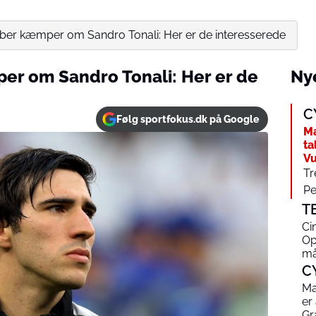
bber kæmper om Sandro Tonali: Her er de interesserede
er om Sandro Tonali: Her er de
Nye
C
Følg sportfokus.dk på Google
Ma
ta
Vu
Tr
Pe
T
Ci
Op
må
C
Ma
er
Gr