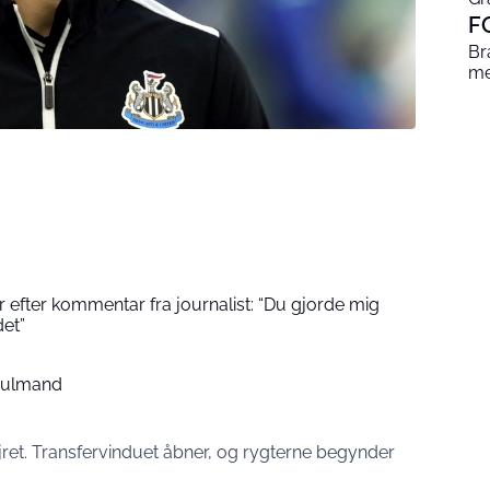
F
Br
me
 efter kommentar fra journalist: “Du gjorde mig
det”
Hjulmand
et. Transfervinduet åbner, og rygterne begynder