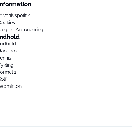
Information
rivatlivspolitik
Cookies
Salg og Annoncering
Indhold
Fodbold
Håndbold
ennis
ykling
ormel 1
olf
Badminton