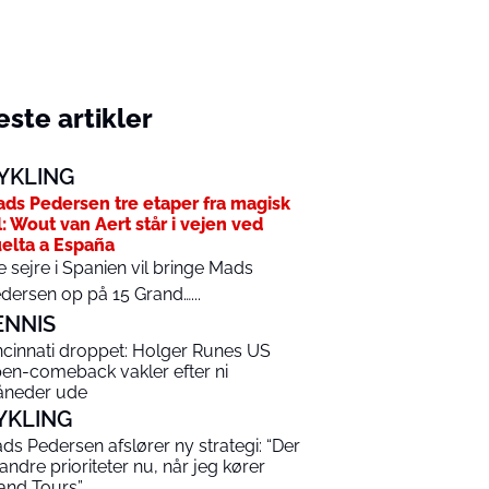
ste artikler
YKLING
ds Pedersen tre etaper fra magisk
l: Wout van Aert står i vejen ved
elta a España
e sejre i Spanien vil bringe Mads
dersen op på 15 Grand…...
ENNIS
ncinnati droppet: Holger Runes US
en-comeback vakler efter ni
neder ude
YKLING
ds Pedersen afslører ny strategi: “Der
 andre prioriteter nu, når jeg kører
and Tours”