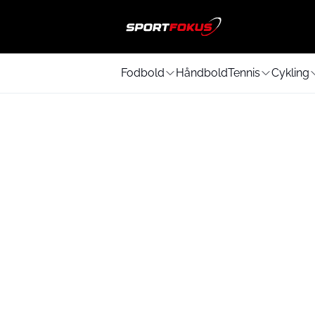
Fodbold
Håndbold
Tennis
Cykling