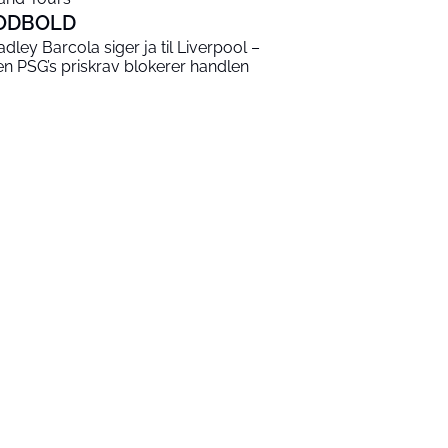
ODBOLD
adley Barcola siger ja til Liverpool –
n PSG’s priskrav blokerer handlen