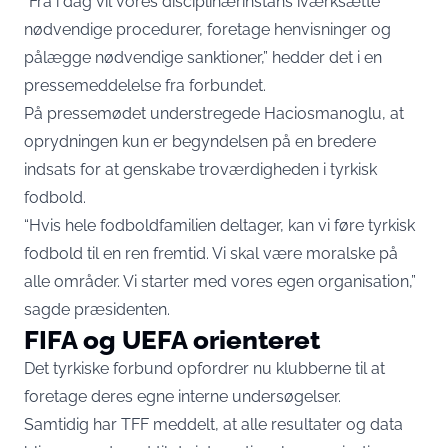
“Fra i dag vil vores disciplinærinstans iværksætte
nødvendige procedurer, foretage henvisninger og
pålægge nødvendige sanktioner,” hedder det i en
pressemeddelelse fra forbundet.
På pressemødet understregede Haciosmanoglu, at
oprydningen kun er begyndelsen på en bredere
indsats for at genskabe troværdigheden i tyrkisk
fodbold.
“Hvis hele fodboldfamilien deltager, kan vi føre tyrkisk
fodbold til en ren fremtid. Vi skal være moralske på
alle områder. Vi starter med vores egen organisation,”
sagde præsidenten.
FIFA og UEFA orienteret
Det tyrkiske forbund opfordrer nu klubberne til at
foretage deres egne interne undersøgelser.
Samtidig har TFF meddelt, at alle resultater og data