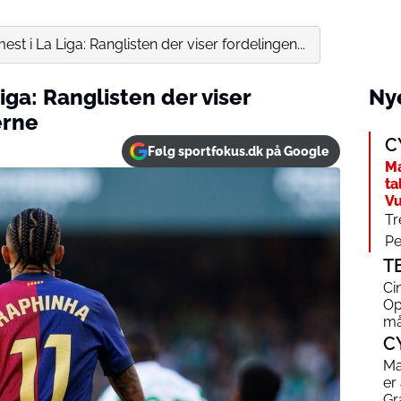
st i La Liga: Ranglisten der viser fordelingen...
iga: Ranglisten der viser
Nye
erne
C
Følg sportfokus.dk på Google
Ma
ta
Vu
Tr
Pe
T
Ci
Op
må
C
Ma
er
Gr