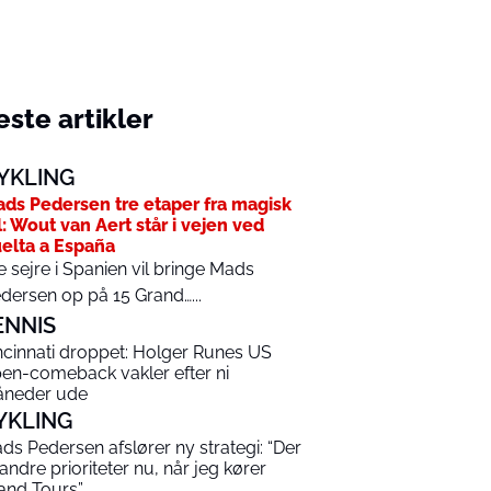
ste artikler
YKLING
ds Pedersen tre etaper fra magisk
l: Wout van Aert står i vejen ved
elta a España
e sejre i Spanien vil bringe Mads
dersen op på 15 Grand…...
ENNIS
ncinnati droppet: Holger Runes US
en-comeback vakler efter ni
neder ude
YKLING
ds Pedersen afslører ny strategi: “Der
 andre prioriteter nu, når jeg kører
and Tours”