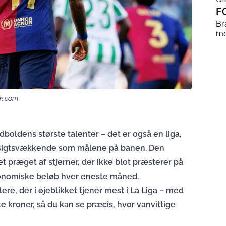
F
Br
me
ck.com
dboldens største talenter – det er også en liga,
opsigtsvækkende som målene på banen. Den
et præget af stjerner, der ikke blot præsterer på
onomiske beløb hver eneste måned.
llere, der i øjeblikket tjener mest i La Liga – med
 kroner, så du kan se præcis, hvor vanvittige