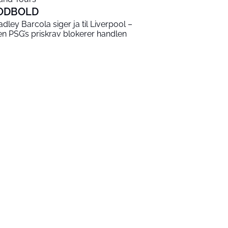
ODBOLD
adley Barcola siger ja til Liverpool –
n PSG’s priskrav blokerer handlen