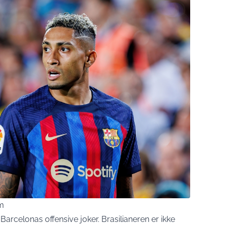
om
Barcelonas offensive joker. Brasilianeren er ikke