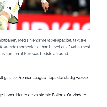
idtbanen. Med sin enorme løbekapacitet, taktiske
e afgørende momenter, er han blevet en af Xabis mest
tatus som en af Europas bedste allround-
elt galt: 20 Premier League-flops der stadig vækker
ige ikoner: Her er de 20 største Ballon d’Or-vindere