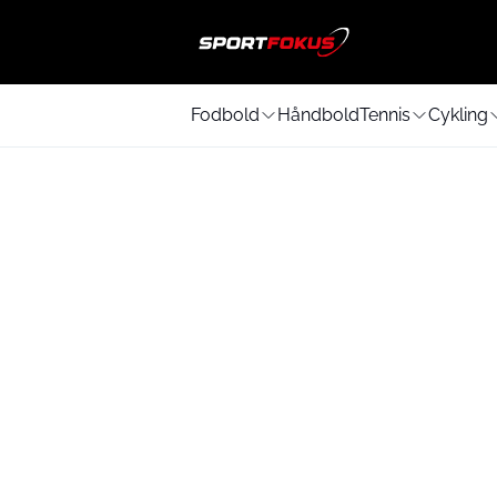
Fodbold
Håndbold
Tennis
Cykling