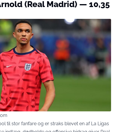
Arnold (Real Madrid) — 10,35
.com
 til stor fanfare og er straks blevet en af La Ligas
se indlæg, dødbolde og offensive bidrag giver Real