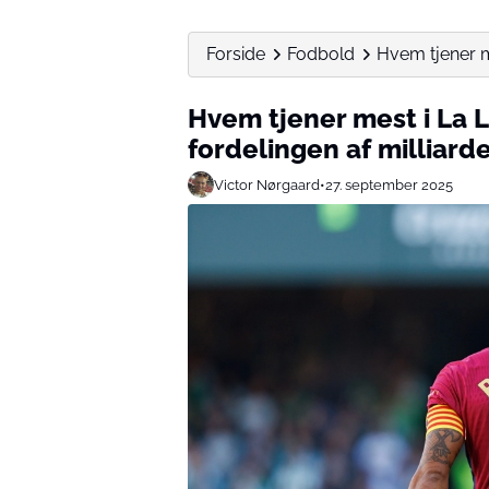
Forside
Fodbold
Hvem tjener me
Hvem tjener mest i La L
fordelingen af milliard
Victor Nørgaard
•
27. september 2025