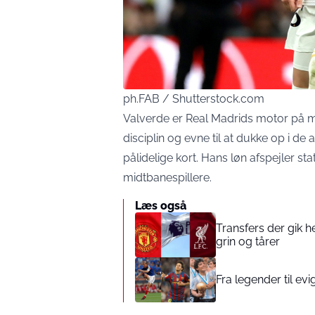
ph.FAB / Shutterstock.com
Valverde er Real Madrids motor på m
disciplin og evne til at dukke op i d
pålidelige kort. Hans løn afspejler s
midtbanespillere.
Læs også
Transfers der gik h
grin og tårer
Fra legender til ev