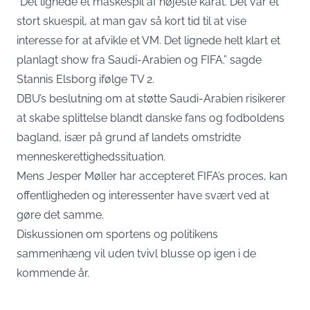
“Det lignede et maskespil af højeste karat. Det var et
stort skuespil, at man gav så kort tid til at vise
interesse for at afvikle et VM. Det lignede helt klart et
planlagt show fra Saudi-Arabien og FIFA.” sagde
Stannis Elsborg ifølge TV 2.
DBU’s beslutning om at støtte Saudi-Arabien risikerer
at skabe splittelse blandt danske fans og fodboldens
bagland, især på grund af landets omstridte
menneskerettighedssituation.
Mens Jesper Møller har accepteret FIFA’s proces, kan
offentligheden og interessenter have svært ved at
gøre det samme.
Diskussionen om sportens og politikens
sammenhæng vil uden tvivl blusse op igen i de
kommende år.