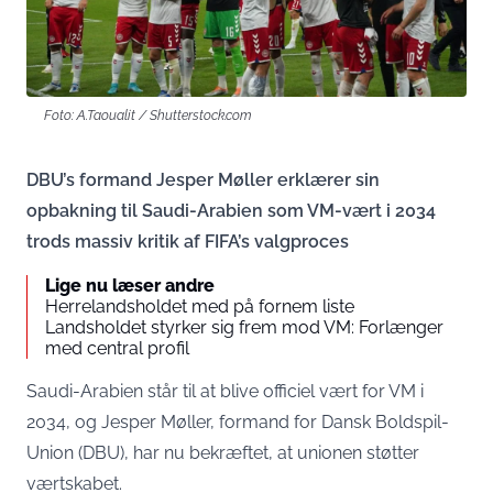
Foto: A.Taoualit / Shutterstock.com
DBU’s formand Jesper Møller erklærer sin
opbakning til Saudi-Arabien som VM-vært i 2034
trods massiv kritik af FIFA’s valgproces
Lige nu læser andre
Herrelandsholdet med på fornem liste
Landsholdet styrker sig frem mod VM: Forlænger
med central profil
Saudi-Arabien står til at blive officiel vært for VM i
2034, og Jesper Møller, formand for Dansk Boldspil-
Union (DBU), har nu bekræftet, at unionen støtter
værtskabet.