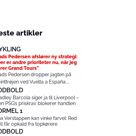
ste artikler
YKLING
ds Pedersen afslører ny strategi:
er er andre prioriteter nu, når jeg
rer Grand Tours”
ds Pedersen dropper jagten på
inttrøjen ved Vuelta a España....
ODBOLD
adley Barcola siger ja til Liverpool –
n PSG’s priskrav blokerer handlen
ORMEL 1
x Verstappen kan vinke farvel: Red
ll får opkald fra topkørere
ODBOLD