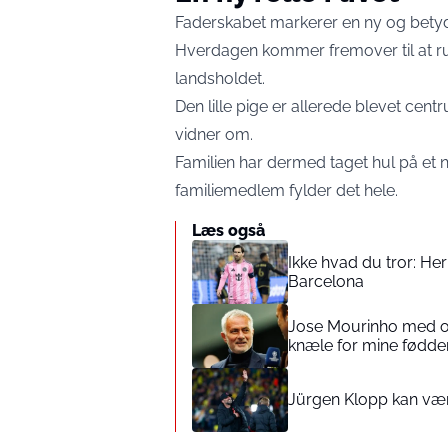
Faderskabet markerer en ny og betydn
Hverdagen kommer fremover til at 
landsholdet.
Den lille pige er allerede blevet centru
vidner om.
Familien har dermed taget hul på et n
familiemedlem fylder det hele.
Læs også
Ikke hvad du tror: Her
Barcelona
Jose Mourinho med ov
knæle for mine fødde
Jürgen Klopp kan være