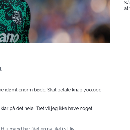
Så
at
.
rne idømt enorm bøde: Skal betale knap 700.000
klar på det hele: “Det vil jeg ikke have noget
lmand har fået en ny titel i sit liv.