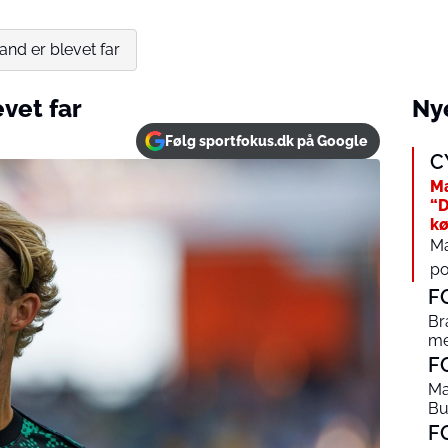
nd er blevet far
vet far
Nye
Følg sportfokus.dk på Google
C
Ma
“D
kø
Ma
po
F
Br
me
F
Ma
Bu
F