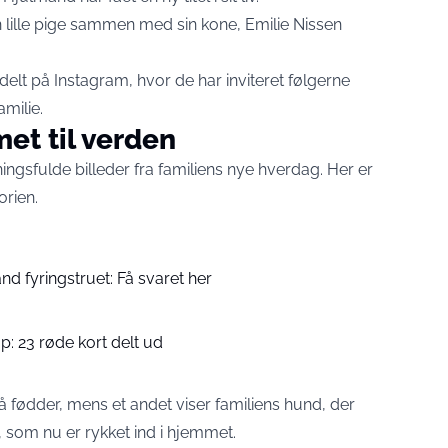
en lille pige sammen med sin kone, Emilie Nissen
elt på Instagram, hvor de har inviteret følgerne
milie.
met til verden
ingsfulde billeder fra familiens nye hverdag. Her er
orien.
d fyringstruet: Få svaret her
p: 23 røde kort delt ud
å fødder, mens et andet viser familiens hund, der
 som nu er rykket ind i hjemmet.