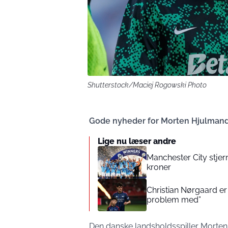
Shutterstock/Maciej Rogowski Photo
Gode nyheder for Morten Hjulmand
Lige nu læser andre
Manchester City stje
kroner
Christian Nørgaard er 
problem med”
Den danske landsholdsspiller Morten Hju