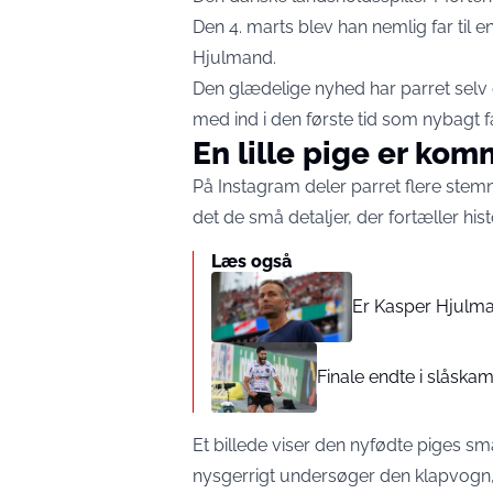
Den 4. marts blev han nemlig far til 
Hjulmand.
Den glædelige nyhed har parret selv d
med ind i den første tid som nybagt fa
En lille pige er kom
På Instagram deler parret flere stemn
det de små detaljer, der fortæller hist
Læs også
Er Kasper Hjulman
Finale endte i slåskam
Et billede viser den nyfødte piges sm
nysgerrigt undersøger den klapvogn,