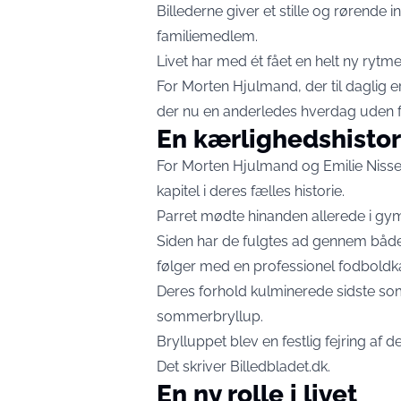
Billederne giver et stille og rørende 
familiemedlem.
Livet har med ét fået en helt ny rytme
For Morten Hjulmand, der til daglig er
der nu en anderledes hverdag uden 
En kærlighedshistor
For Morten Hjulmand og Emilie Nisse
kapitel i deres fælles historie.
Parret mødte hinanden allerede i gym
Siden har de fulgtes ad gennem båd
følger med en professionel fodboldka
Deres forhold kulminerede sidste som
sommerbryllup.
Brylluppet blev en festlig fejring a
Det skriver
Billedbladet.dk
.
En ny rolle i livet