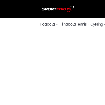
Fodbold
Håndbold
Tennis
Cykling