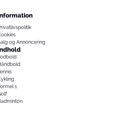
Information
rivatlivspolitik
Cookies
Salg og Annoncering
Indhold
Fodbold
Håndbold
ennis
ykling
ormel 1
olf
Badminton