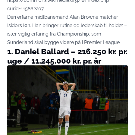
https://commons.wikimedia.org/w/index.php?
curid=115862207
Den erfarne midtbanemand Alan Browne matcher
Isidors løn. Han bringer rutine og lederskab til holdet –
især vigtig erfaring fra Championship, som
Sunderland skal bygge videre på i Premier League.
1. Daniel Ballard – 216.250 kr. pr.
uge / 11.245.000 kr. pr. år