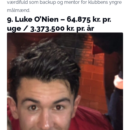
værdifuld som backup og mentor for klubbens yngre
målmænd.
9. Luke O’Nien – 64.875 kr. pr.
uge / 3.373.500 kr. pr. år