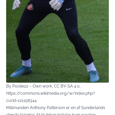
By Poolie22 – Own work, CC BY-SA 4.0,
https://commons.wikimedia.org/w/index.php?
curid=121158344
Målmanden Anthony Patterson er en af Sunderlands
største talenter. At klubben betaler ham næsten