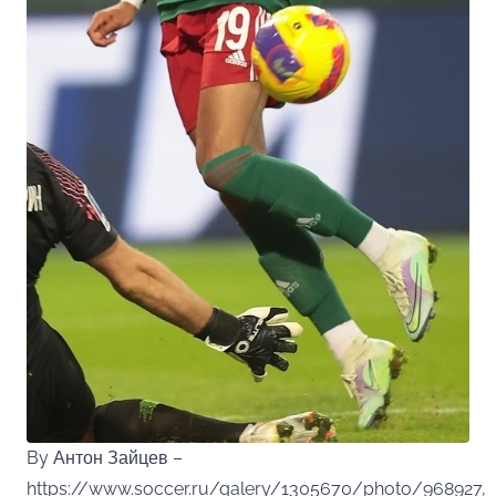
By Антон Зайцев –
https://www.soccer.ru/galery/1305670/photo/968927,