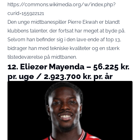
https://commons.wikimedia.org/w/index.php?
curid=155922121
Den unge midtbanespiller Pierre Ekwah er blandt
klubbens talenter, der fortsat har meget at byde på.
Selvom han befinder sig i den lave ende af top 13,
bidrager han med tekniske kvaliteter og en stærk
tilstedeværelse på midtbanen.
12. Eliezer Mayenda – 56.225 kr.
pr. uge / 2.923.700 kr. pr. år