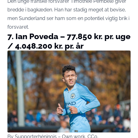
Den unge franske forsvarer Timothée Pembélé giver
bredde i bagkæden. Han har stadig meget at bevise,
men Sunderland ser ham som en potentiel vigtig brik i
forsvaret.
7. Ian Poveda – 77.850 kr. pr. uge
/ 4.048.200 kr. pr. år
By Supporterhéninois – Own work, CC0,