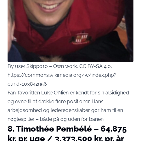
By user:Skippo10 – Own work, CC BY-SA 4.0,
https://commons.wikimedia.org/w/index.php?
curid=103842956
Fan-favoritten Luke O’Nien er kendt for sin alsidighed
og evne til at dække flere positioner. Hans
arbejdsomhed og lederegenskaber gør ham til en
nøglespiller – både på og uden for banen.
8. Timothée Pembélé – 64.875
kr. pr. uge / 3.373.500 kr. pr. år