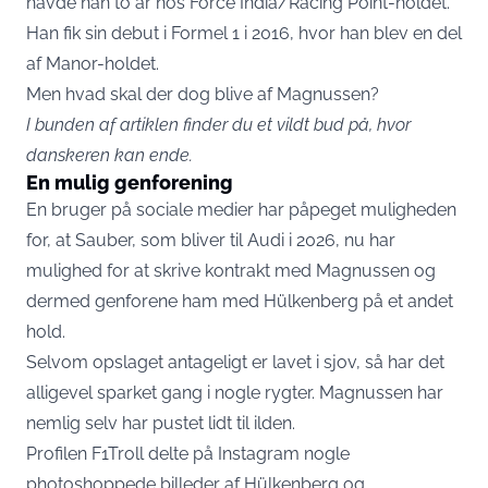
havde han to år hos Force India/Racing Point-holdet.
Han fik sin debut i Formel 1 i 2016, hvor han blev en del
af Manor-holdet.
Men hvad skal der dog blive af Magnussen?
I bunden af artiklen finder du et vildt bud på, hvor
danskeren kan ende.
En mulig genforening
En bruger på sociale medier har påpeget muligheden
for, at Sauber, som bliver til Audi i 2026, nu har
mulighed for at skrive kontrakt med Magnussen og
dermed genforene ham med Hülkenberg på et andet
hold.
Selvom opslaget antageligt er lavet i sjov, så har det
alligevel sparket gang i nogle rygter. Magnussen har
nemlig selv har pustet lidt til ilden.
Profilen F1Troll delte på Instagram nogle
photoshoppede billeder af Hülkenberg og