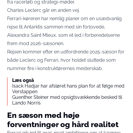
fra racerløb og strategi-møder.
Charles Leclerc går en anden vej.
Ferrari-køreren har nemlig planer om en usædvanlig
rejse til Antarktis sammen med sin forlovede,
Alexandra Saint Mleux, som et led i forberedelserne
frem mod 2026-sæsonen.
Rejsen kommer efter en udfordrende 2025-sæson for
både Leclerc og Ferrari, hvor holdet sluttede som
nummer fire i konstruktørernes mesterskab.
Læs også
Isack Hadjar har afsløret hans plan for at følge med
Verstappen
Guenther Steiner med opsigtsvækkende besked til
Lando Norris
En sæson med høje
forventninger og hård realitet
Ferrari gik ind til 2025 med ambitioner om at kæmpe