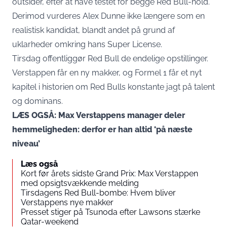
outsider, efter at have testet for begge Red Bull-hold.
Derimod vurderes Alex Dunne ikke længere som en
realistisk kandidat, blandt andet på grund af
uklarheder omkring hans Super License.
Tirsdag offentliggør Red Bull de endelige opstillinger.
Verstappen får en ny makker, og Formel 1 får et nyt
kapitel i historien om Red Bulls konstante jagt på talent
og dominans.
LÆS OGSÅ: Max Verstappens manager deler
hemmeligheden: derfor er han altid ‘på næste
niveau’
Læs også
Kort før årets sidste Grand Prix: Max Verstappen
med opsigtsvækkende melding
Tirsdagens Red Bull-bombe: Hvem bliver
Verstappens nye makker
Presset stiger på Tsunoda efter Lawsons stærke
Qatar-weekend