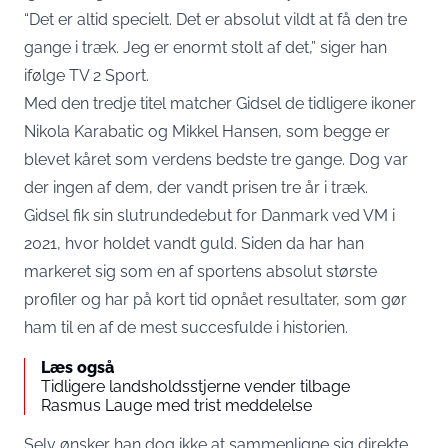
“Det er altid specielt. Det er absolut vildt at få den tre
gange i træk. Jeg er enormt stolt af det,” siger han
ifølge
TV 2 Sport
.
Med den tredje titel matcher Gidsel de tidligere ikoner
Nikola Karabatic og Mikkel Hansen, som begge er
blevet kåret som verdens bedste tre gange. Dog var
der ingen af dem, der vandt prisen tre år i træk.
Gidsel fik sin slutrundedebut for Danmark ved VM i
2021, hvor holdet vandt guld. Siden da har han
markeret sig som en af sportens absolut største
profiler og har på kort tid opnået resultater, som gør
ham til en af de mest succesfulde i historien.
Læs også
Tidligere landsholdsstjerne vender tilbage
Rasmus Lauge med trist meddelelse
Selv ønsker han dog ikke at sammenligne sig direkte