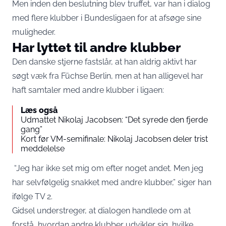
Men inden den beslutning blev truffet, var han i dialog
med flere klubber i Bundesligaen for at afsøge sine
muligheder.
Har lyttet til andre klubber
Den danske stjerne fastslår, at han aldrig aktivt har
søgt væk fra Füchse Berlin, men at han alligevel har
haft samtaler med andre klubber i ligaen:
Læs også
Udmattet Nikolaj Jacobsen: “Det syrede den fjerde
gang”
Kort før VM-semifinale: Nikolaj Jacobsen deler trist
meddelelse
“Jeg har ikke set mig om efter noget andet. Men jeg
har selvfølgelig snakket med andre klubber,” siger han
ifølge TV 2.
Gidsel understreger, at dialogen handlede om at
forstå, hvordan andre klubber udvikler sig, hvilke