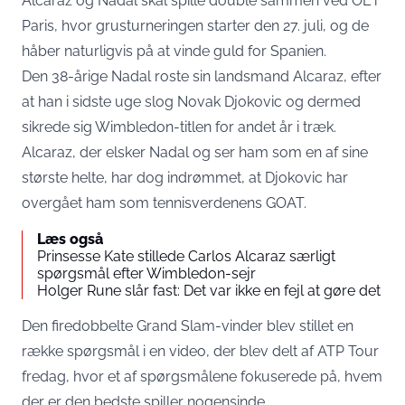
Alcaraz og Nadal skal spille double sammen ved OL i
Paris, hvor grusturneringen starter den 27. juli, og de
håber naturligvis på at vinde guld for Spanien.
Den 38-årige Nadal roste sin landsmand Alcaraz, efter
at han i sidste uge slog Novak Djokovic og dermed
sikrede sig Wimbledon-titlen for andet år i træk.
Alcaraz, der elsker Nadal og ser ham som en af sine
største helte, har dog indrømmet, at Djokovic har
overgået ham som tennisverdenens GOAT.
Læs også
Prinsesse Kate stillede Carlos Alcaraz særligt
spørgsmål efter Wimbledon-sejr
Holger Rune slår fast: Det var ikke en fejl at gøre det
Den firedobbelte Grand Slam-vinder blev stillet en
række spørgsmål i en video, der blev delt af ATP Tour
fredag, hvor et af spørgsmålene fokuserede på, hvem
der er den bedste spiller nogensinde.