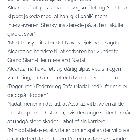
Alcaraz så utilpas ud ved spørgsmålet, og ATP Tour-
klippet jokede med, at han ‘gik i panik’, mens
intervieweren, Sharky, insisterede på, at han ‘skulle
give et svar’.
“Med hensyn til tal er det Novak Djokovic,” sagde
Alcaraz og henviste til, at serberen har vundet to
Grand Slam-titler mere end Nadal.
Alcaraz må have følt sig dårlig tilpas ved sin egen
vurdering, da han derefter tilføjede: “De andre to…
(Roger, red.) Federer og Rafa (Nadal, red.)… for mig er
de også i toppen.”
Nadal mener imidlertid, at Alcaraz vil blive en af de
bedste spillere i historien, hvis den unge spiller formår
at undgå store skader i løbet af sin karriere.
“Min opfattelse er, at vi taler om en spiller, der vil blive
en af de bedste i historien. Det er min følelse,” sagde