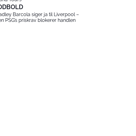
ODBOLD
adley Barcola siger ja til Liverpool –
n PSG’s priskrav blokerer handlen