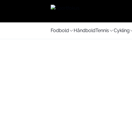
Fodbold
Håndbold
Tennis
Cykling