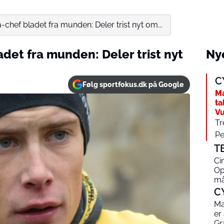
chef bladet fra munden: Deler trist nyt om...
det fra munden: Deler trist nyt
Nye
C
Følg sportfokus.dk på Google
Ma
ta
Vu
Tr
Pe
T
Ci
Op
må
C
Ma
er
Gr