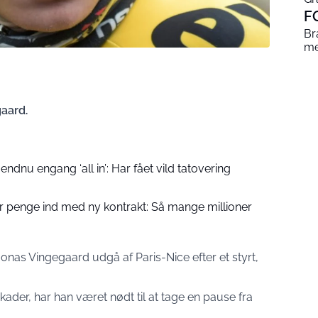
F
Br
me
aard.
ndnu engang ‘all in’: Har fået vild tatovering
r penge ind med ny kontrakt: Så mange millioner
onas Vingegaard udgå af Paris-Nice efter et styrt,
ader, har han været nødt til at tage en pause fra