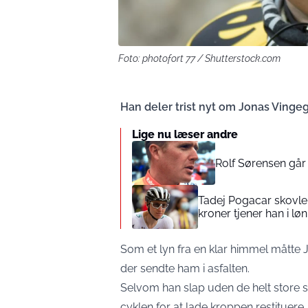
Foto: photofort 77 / Shutterstock.com
Han deler trist nyt om Jonas Vingeg
Lige nu læser andre
Rolf Sørensen går e
Tadej Pogacar skovle
kroner tjener han i løn
Som et lyn fra en klar himmel måtte J
der sendte ham i asfalten.
Selvom han slap uden de helt store sk
cyklen for at lade kroppen restituere.