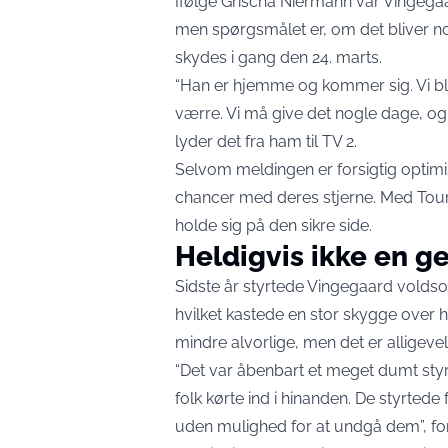
Ifølge Grischa Niermann var Vingegaa
men spørgsmålet er, om det bliver nok 
skydes i gang den 24. marts.
“Han er hjemme og kommer sig. Vi blive
værre. Vi må give det nogle dage, og 
lyder det fra ham til
TV 2
.
Selvom meldingen er forsigtig optimist
chancer med deres stjerne. Med Tou
holde sig på den sikre side.
Heldigvis ikke en ge
Sidste år styrtede Vingegaard voldso
hvilket kastede en stor skygge over
mindre alvorlige, men det er alligevel
“Det var åbenbart et meget dumt styr
folk kørte ind i hinanden. De styrte
uden mulighed for at undgå dem”, fo