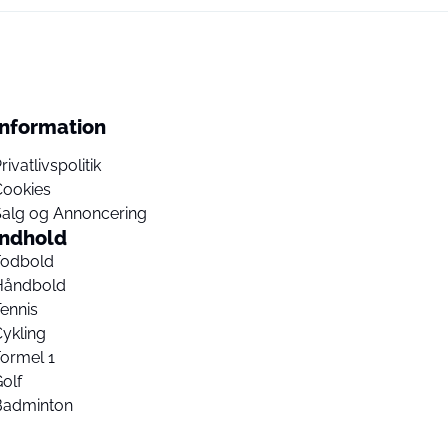
Information
rivatlivspolitik
Cookies
Salg og Annoncering
Indhold
Fodbold
Håndbold
ennis
ykling
ormel 1
olf
Badminton