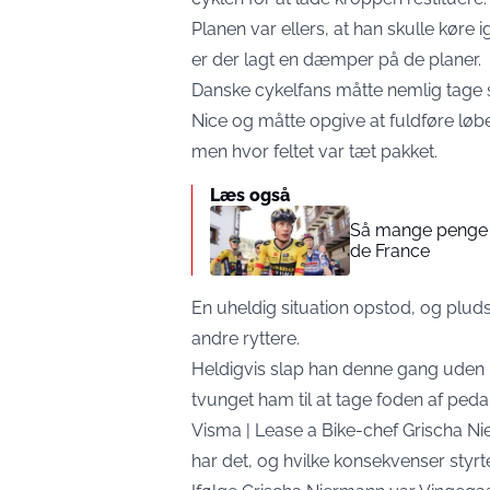
Planen var ellers, at han skulle køre
er der lagt en dæmper på de planer.
Danske cykelfans måtte nemlig tage si
Nice og måtte opgive at fuldføre løbet
men hvor feltet var tæt pakket.
Læs også
Så mange penge f
de France
En uheldig situation opstod, og pluds
andre ryttere.
Heldigvis slap han denne gang uden 
tvunget ham til at tage foden af peda
Visma | Lease a Bike-chef Grischa Ni
har det, og hvilke konsekvenser styr