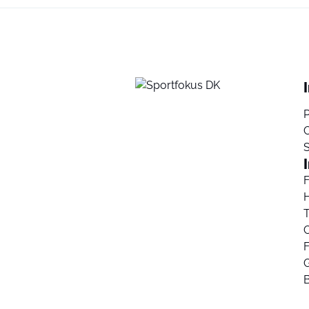
P
T
C
F
G