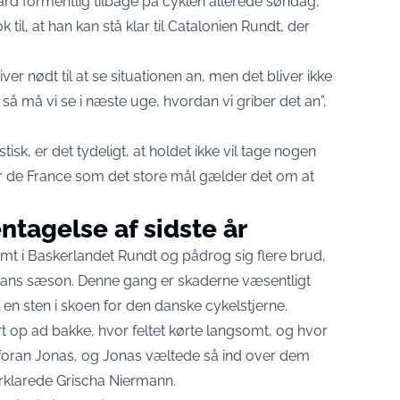
rd formentlig tilbage på cyklen allerede søndag,
til, at han kan stå klar til Catalonien Rundt, der
r nødt til at se situationen an, men det bliver ikke
så må vi se i næste uge, hvordan vi griber det an”,
isk, er det tydeligt, at holdet ikke vil tage nogen
r de France som det store mål gælder det om at
ntagelse af sidste år
mt i Baskerlandet Rundt og pådrog sig flere brud,
 hans sæson. Denne gang er skaderne væsentligt
 en sten i skoen for den danske cykelstjerne.
t op ad bakke, hvor feltet kørte langsomt, og hvor
de foran Jonas, og Jonas væltede så ind over dem
rklarede Grischa Niermann.