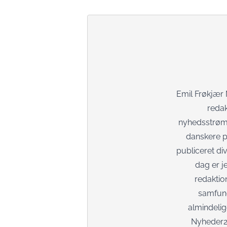
Emil Frøkjær
redak
nyhedsstrømme
danskere p
publiceret di
dag er j
redaktio
samfund
almindelig
Nyheder2