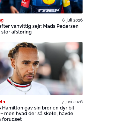
ng
8. juli 2026
efter vanvittig sejr: Mads Pedersen
 stor afsløring
l 1
7. juni 2026
 Hamilton gav sin bror en dyr bil i
– men hvad der så skete, havde
 forudset