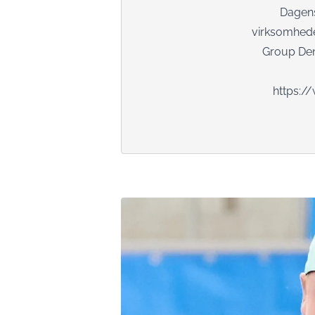
Dagen
virksomheden
Group Denm
https:/