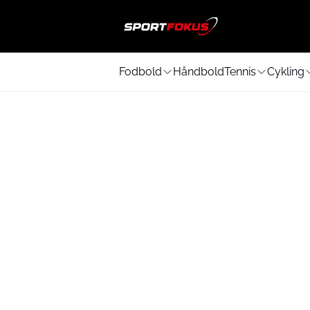
Fodbold
Håndbold
Tennis
Cykling