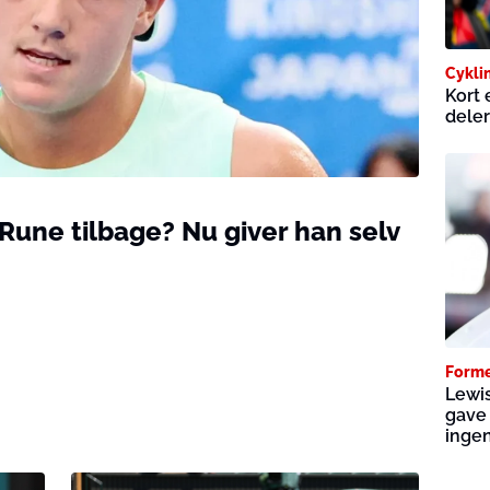
Cykli
Kort 
deler
Rune tilbage? Nu giver han selv
Forme
Lewis
gave 
ingen