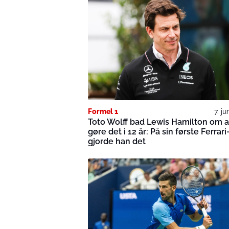
Formel 1
7. j
Toto Wolff bad Lewis Hamilton om a
gøre det i 12 år: På sin første Ferrar
gjorde han det