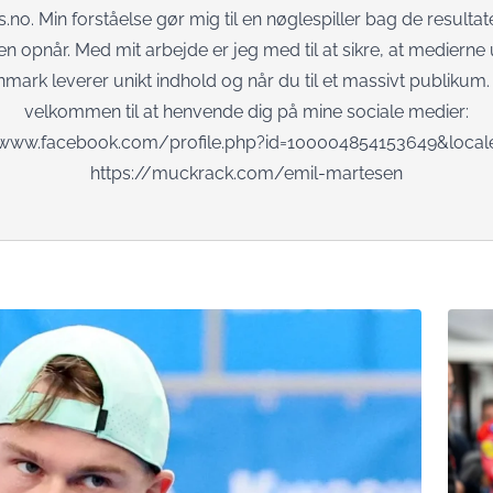
s.no
. Min forståelse gør mig til en nøglespiller bag de resulta
 opnår. Med mit arbejde er jeg med til at sikre, at mediern
ark leverer unikt indhold og når du til et massivt publikum. 
velkommen til at henvende dig på mine sociale medier:
/www.facebook.com/profile.php?id=100004854153649&loca
https://muckrack.com/emil-martesen