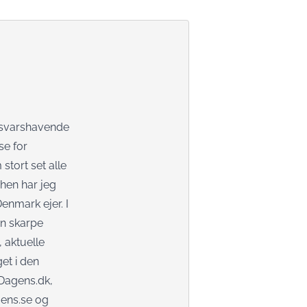
nsvarshavende
se for
stort set alle
hen har jeg
Denmark
ejer. I
in skarpe
 aktuelle
et i den
Dagens.dk
,
ens.se
og