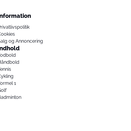
Information
rivatlivspolitik
Cookies
Salg og Annoncering
Indhold
Fodbold
Håndbold
ennis
ykling
ormel 1
olf
Badminton