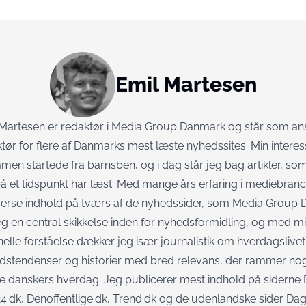
Emil Martesen
 Martesen er redaktør i Media Group Danmark og står som a
tør for flere af Danmarks mest læste nyhedssites. Min interes
n startede fra barnsben, og i dag står jeg bag artikler, som 
å et tidspunkt har læst. Med mange års erfaring i mediebranc
verse indhold på tværs af de nyhedssider, som
Media Group 
eg en central skikkelse inden for nyhedsformidling, og med m
nelle forståelse dækker jeg især journalistik om hverdagslivet,
stendenser og historier med bred relevans, der rammer nog
e danskers hverdag. Jeg publicerer mest indhold på siderne
4.dk
,
Denoffentlige.dk
,
Trend.dk
og de udenlandske sider
Dag