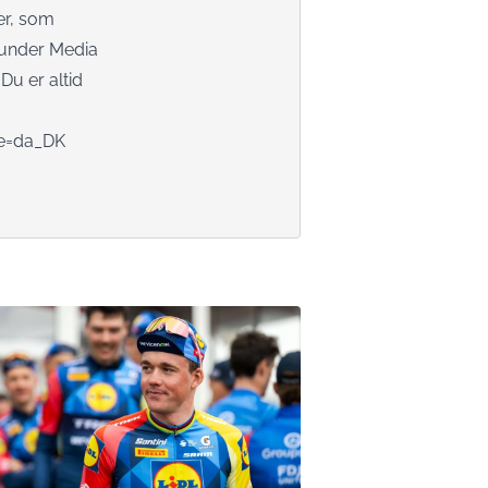
ter, som
e under Media
Du er altid
le=da_DK