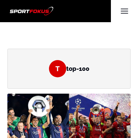
T
top-100