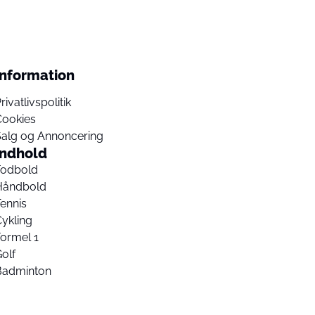
Information
rivatlivspolitik
Cookies
Salg og Annoncering
Indhold
Fodbold
Håndbold
ennis
ykling
ormel 1
olf
Badminton