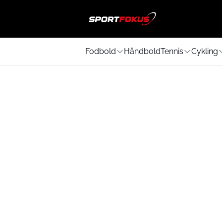
Fodbold
Håndbold
Tennis
Cykling