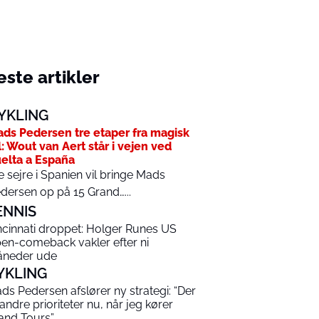
ste artikler
YKLING
ds Pedersen tre etaper fra magisk
l: Wout van Aert står i vejen ved
elta a España
e sejre i Spanien vil bringe Mads
dersen op på 15 Grand…...
ENNIS
ncinnati droppet: Holger Runes US
en-comeback vakler efter ni
neder ude
YKLING
ds Pedersen afslører ny strategi: “Der
 andre prioriteter nu, når jeg kører
and Tours”