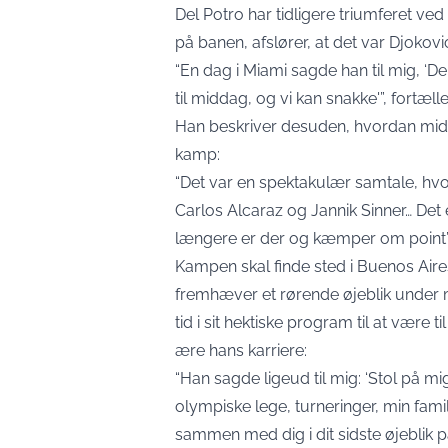
Del Potro har tidligere triumferet 
på banen, afslører, at det var Djokovic 
“En dag i Miami sagde han til mig, ‘De
til middag, og vi kan snakke'”, fortæll
Han beskriver desuden, hvordan midda
kamp:
“Det var en spektakulær samtale, hvo
Carlos Alcaraz og Jannik Sinner… Det 
længere er der og kæmper om point”
Kampen skal finde sted i Buenos Aires
fremhæver et rørende øjeblik under m
tid i sit hektiske program til at være t
ære hans karriere:
“Han sagde ligeud til mig: ‘Stol på m
olympiske lege, turneringer, min fami
sammen med dig i dit sidste øjeblik på