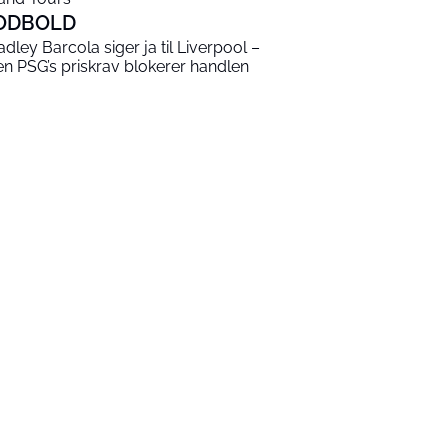
ODBOLD
adley Barcola siger ja til Liverpool –
n PSG’s priskrav blokerer handlen