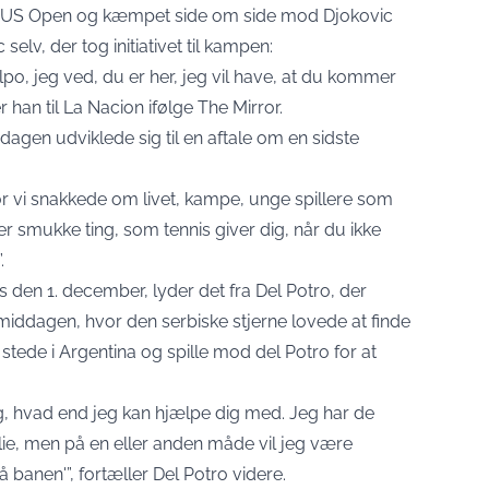
ved US Open og kæmpet side om side mod Djokovic
selv, der tog initiativet til kampen:
lpo, jeg ved, du er her, jeg vil have, at du kommer
er han til La Nacion ifølge
The Mirror
.
gen udviklede sig til en aftale om en sidste
r vi snakkede om livet, kampe, unge spillere som
er smukke ting, som tennis giver dig, når du ikke
.
 den 1. december, lyder det fra Del Potro, der
iddagen, hvor den serbiske stjerne lovede at finde
il stede i Argentina og spille mod del Potro for at
ig, hvad end jeg kan hjælpe dig med. Jeg har de
lie, men på en eller anden måde vil jeg være
 banen'”, fortæller Del Potro videre.