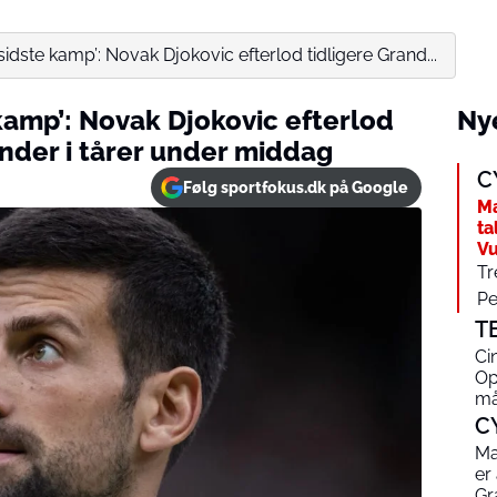
‘sidste kamp’: Novak Djokovic efterlod tidligere Grand...
 kamp’: Novak Djokovic efterlod
Nye
nder i tårer under middag
C
Følg sportfokus.dk på Google
Ma
ta
Vu
Tr
Pe
T
Ci
Op
må
C
Ma
er
Gr