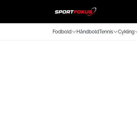
Fodbold
Håndbold
Tennis
Cykling