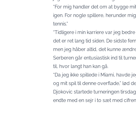
“For mig handler det om at bygge mit 
igen. For nogle spillere, herunder mig,
tennis.”
“Tidligere i min karriere var jeg bedre
det er ret lang tid siden. De sidste f
men jeg håber altid, det kunne ændre 
Serberen går entusiastisk ind til turn
til, hvor langt han kan gå.
“Da jeg ikke spillede i Miami, havde j
og mit spil til denne overflade,” lød d
Djokovic startede turneringen tirsda
endte med en sejr i to sæt med cifren