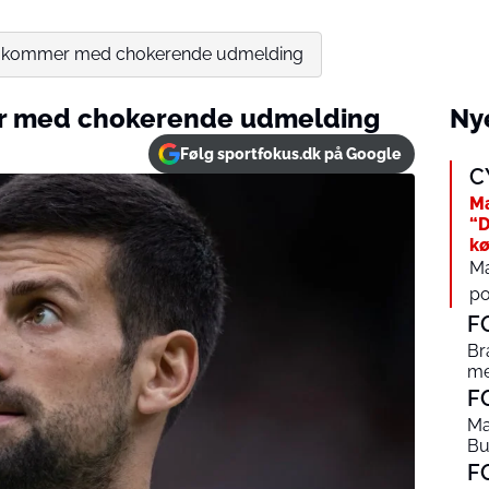
c kommer med chokerende udmelding
r med chokerende udmelding
Nye
Følg sportfokus.dk på Google
C
Ma
“D
kø
Ma
po
F
Br
me
F
Ma
Bu
F