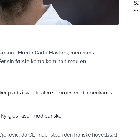
Så
at
ssæson i Monte Carlo Masters, men hans
. Før sin første kamp kom han med en
er plads i kvartfinalen sammen med amerikansk
k Kyrgios raser mod dansker
 Djokovic, da OL finder sted i den franske hovedstad