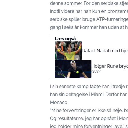
denne sommer. For den serbiske stjer
Indtil videre har han kun en bronzeme
serbiske spiller bruge ATP-turneringe
gang i seks år kommer han uden at ha
Læs også
Rafael Nadal med hj
Holger Rune bryd
over
I sin seneste kamp tabte han i tredje r
han sin deltagelse i Miami. Derfor har 
Monaco.
“Mine forventninger er ikke så høje, ba
Og resultaterne, jeg har opnået i Mon
jeg holder mine forventninger lave,” 