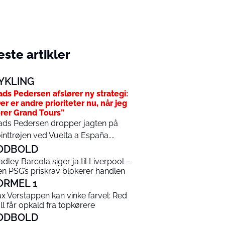
ste artikler
YKLING
ds Pedersen afslører ny strategi:
er er andre prioriteter nu, når jeg
rer Grand Tours”
ds Pedersen dropper jagten på
inttrøjen ved Vuelta a España....
ODBOLD
adley Barcola siger ja til Liverpool –
n PSG’s priskrav blokerer handlen
ORMEL 1
x Verstappen kan vinke farvel: Red
ll får opkald fra topkørere
ODBOLD