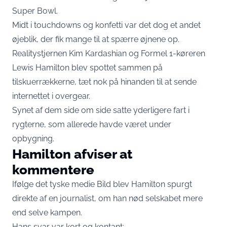
Super Bowl.
Midt i touchdowns og konfetti var det dog et andet
øjeblik, der fik mange til at spærre øjnene op.
Realitystjernen Kim Kardashian og Formel 1-køreren
Lewis Hamilton blev spottet sammen på
tilskuerrækkerne, tæt nok på hinanden til at sende
internettet i overgear.
Synet af dem side om side satte yderligere fart i
rygterne, som allerede havde været under
opbygning.
Hamilton afviser at
kommentere
Ifølge det tyske medie
Bild
blev Hamilton spurgt
direkte af en journalist, om han nød selskabet mere
end selve kampen.
Hans svar var kort og kontant: