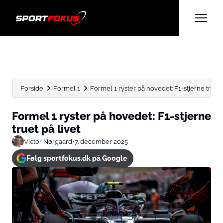
Forside
Formel 1
Formel 1 ryster på hovedet: F1-stjerne truet 
Formel 1 ryster på hovedet: F1-stjerne
truet på livet
Victor Nørgaard
•
7. december 2025
Følg sportfokus.dk på Google