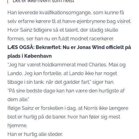
Det er ikke hvem som helst
Han leverede kvalifikationsomgange, som kunne få
selv erfarne kørere til at hæve øjenbrynene bag visiret.
Hvor Sainz tidligere så et talent, der stadig skulle
formes, ser han nu en fuldt modnet racerkører.
LÆS OGSÅ: Bekræftet: Nu er Jonas Wind officielt på
plads i København
“Jeg har været holdkammerat med Charles, Max og
Lando. Jeg kan fortælle, at Lando ikke har noget
tilbage i sin tank, når det gælder fart,” siger han.
“På sine bedste dage kan han være den hurtigste af
dem alle.”
Ifølge Sainz er forskellen i dag, at Norris ikke længere
blot er hurtig på de baner, hvor han føler sig mest
hjemme.
Han er hurtig alle steder.