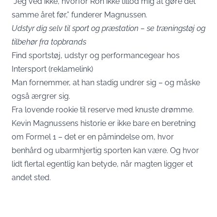
“Jeg ved ikke, hvorfor Ron ikke tillod mig at gøre det
samme året før,” funderer Magnussen.
Udstyr dig selv til sport og præstation – se træningstøj og
tilbehør fra topbrands
Find sportstøj, udstyr og performancegear hos
Intersport
(reklamelink)
Man fornemmer, at han stadig undrer sig – og måske
også ærgrer sig.
Fra lovende rookie til reserve med knuste drømme.
Kevin Magnussens historie er ikke bare en beretning
om Formel 1 – det er en påmindelse om, hvor
benhård og ubarmhjertig sporten kan være. Og hvor
lidt flertal egentlig kan betyde, når magten ligger et
andet sted.