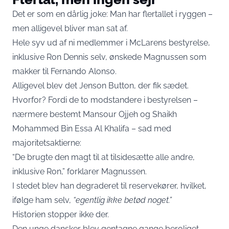
Det er som en dårlig joke: Man har flertallet i ryggen –
men alligevel bliver man sat af.
Hele syv ud af ni medlemmer i McLarens bestyrelse,
inklusive Ron Dennis selv, ønskede Magnussen som
makker til Fernando Alonso.
Alligevel blev det Jenson Button, der fik sædet.
Hvorfor? Fordi de to modstandere i bestyrelsen –
nærmere bestemt Mansour Ojjeh og Shaikh
Mohammed Bin Essa Al Khalifa – sad med
majoritetsaktierne:
“De brugte den magt til at tilsidesætte alle andre,
inklusive Ron,” forklarer Magnussen.
I stedet blev han degraderet til reservekører, hvilket,
ifølge ham selv,
“egentlig ikke betød noget.”
Historien stopper ikke der.
Den unge dansker blev gentagne gange beroliget,