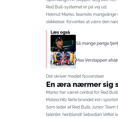
Red Bull-systemet er på vej ud.
Helmut Marko, teamets mangeårige r
skikkelser, forventes at være den næs
Læs også
Så mange penge tjen
Max Verstappen afslør
Det skriver mediet
f1oversteer
.
En æra nærmer sig s
Marko har været central for Red Bulls
Mateschitz førte brandet ind i sporten
Som leder af Red Bulls Junior Team f
talenter, heriblandt Sebastian Vettel