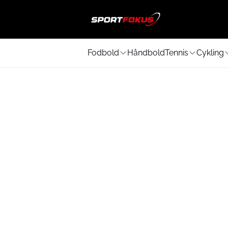
Fodbold
Håndbold
Tennis
Cykling