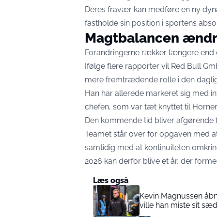
Deres fravær kan medføre en ny dyna
fastholde sin position i sportens abso
Magtbalancen ændr
Forandringerne rækker længere end d
Ifølge flere rapporter vil Red Bull Gmb
mere fremtrædende rolle i den daglig
Han har allerede markeret sig med int
chefen, som var tæt knyttet til Horner
Den kommende tid bliver afgørende for
Teamet står over for opgaven med at
samtidig med at kontinuiteten omkrin
2026 kan derfor blive et år, der for
Læs også
Kevin Magnussen åbner
ville han miste sit sæ