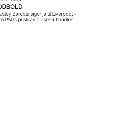
ODBOLD
adley Barcola siger ja til Liverpool –
n PSG’s priskrav blokerer handlen