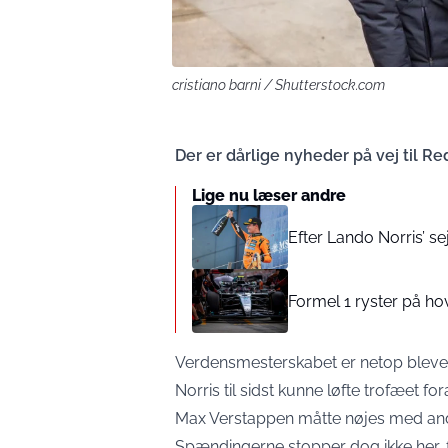
cristiano barni / Shutterstock.com
Der er dårlige nyheder på vej til Red
Lige nu læser andre
Efter Lando Norris’ se
Formel 1 ryster på hov
Verdensmesterskabet er netop blevet
Norris til sidst kunne løfte trofæet fo
Max Verstappen måtte nøjes med ande
Spændingerne stopper dog ikke her, f