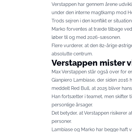
Verstappen har gennem årene udviklet 
under den interne magtkamp mod Hor
Trods sejren i den konflikt er situati
Marko forventes at træde tilbage ve
løber til og med 2026-sæsonen.
Flere vurderer, at den 82-årige østrig
absolutte centrum.
Verstappen mister vi
Max Verstappen står også over for 
Gianpiero Lambiase, der siden 2016 h
meddelt Red Bull, at 2025 bliver hans
Han fortsætter i teamet, men skifter ti
personlige årsager.
Det betyder, at Verstappen risikerer a
personer.
Lambiase og Marko har begge haft væs