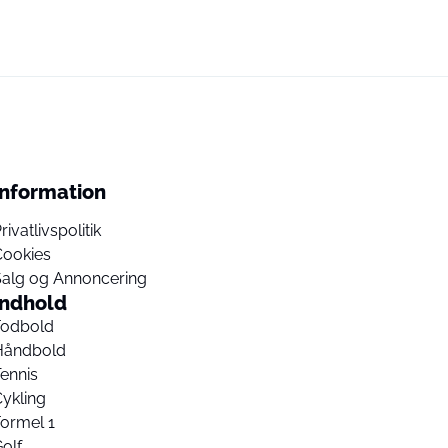
Information
rivatlivspolitik
Cookies
Salg og Annoncering
Indhold
Fodbold
Håndbold
ennis
ykling
ormel 1
olf