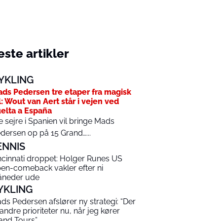
ste artikler
YKLING
ds Pedersen tre etaper fra magisk
l: Wout van Aert står i vejen ved
elta a España
e sejre i Spanien vil bringe Mads
dersen op på 15 Grand…...
ENNIS
ncinnati droppet: Holger Runes US
en-comeback vakler efter ni
neder ude
YKLING
ds Pedersen afslører ny strategi: “Der
 andre prioriteter nu, når jeg kører
and Tours”