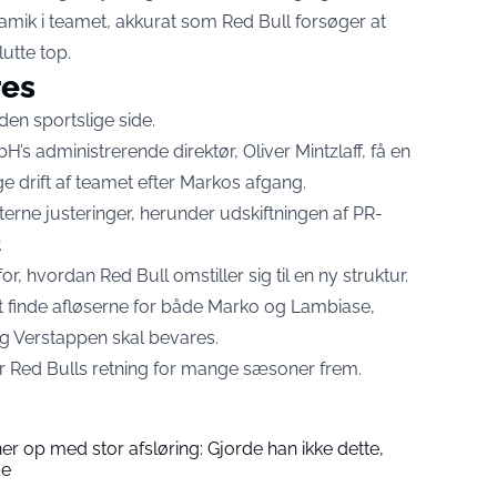
mik i teamet, akkurat som Red Bull forsøger at
lutte top.
es
en sportslige side.
H’s administrerende direktør, Oliver Mintzlaff, få en
e drift af teamet efter Markos afgang.
erne justeringer, herunder udskiftningen af PR-
.
, hvordan Red Bull omstiller sig til en ny struktur.
 finde afløserne for både Marko og Lambiase,
g Verstappen skal bevares.
mer Red Bulls retning for mange sæsoner frem.
 op med stor afsløring: Gjorde han ikke dette,
de