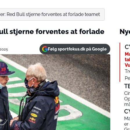
er: Red Bull stjerne forventes at forlade teamet
ull stjerne forventes at forlade
Nye
C
Følg sportfokus.dk på Google
2025
Ma
ta
Vu
Tr
Pe
T
Ci
Op
må
C
Ma
er
Gr