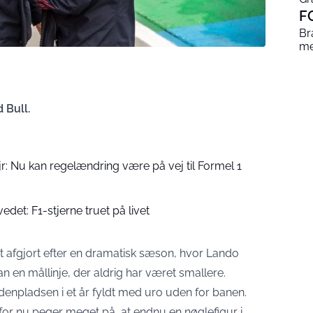
F
Br
me
 Bull.
jr: Nu kan regelændring være på vej til Formel 1
edet: F1-stjerne truet på livet
 afgjort efter en dramatisk sæson, hvor Lando
ran en mållinje, der aldrig har været smallere.
npladsen i et år fyldt med uro uden for banen.
or nu peger meget på, at endnu en nøglefigur i