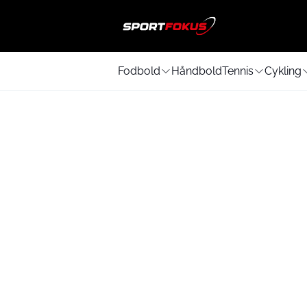
Fodbold
Håndbold
Tennis
Cykling