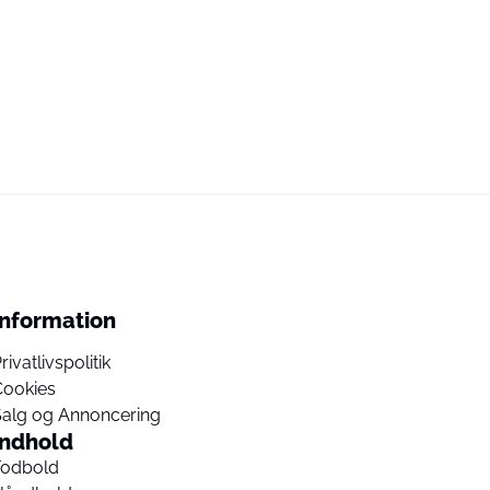
Information
rivatlivspolitik
Cookies
Salg og Annoncering
Indhold
Fodbold