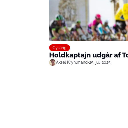
Cykling
Holdkaptajn udgår af T
Aksel Kryhlmand
•
25. juli 2025