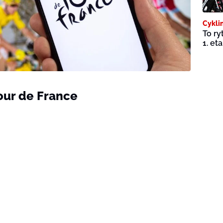
Cykli
To ry
1. et
our de France