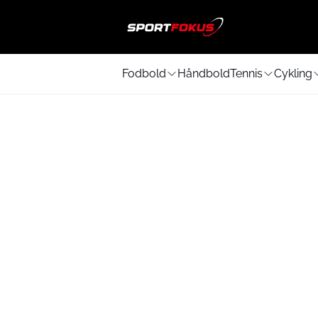
Fodbold
Håndbold
Tennis
Cykling