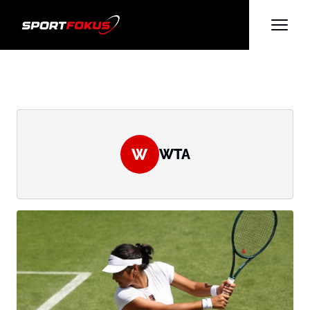
W
WTA