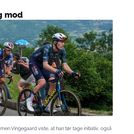
og mod
men Vingegaard viste, at han tør tage initiativ, også