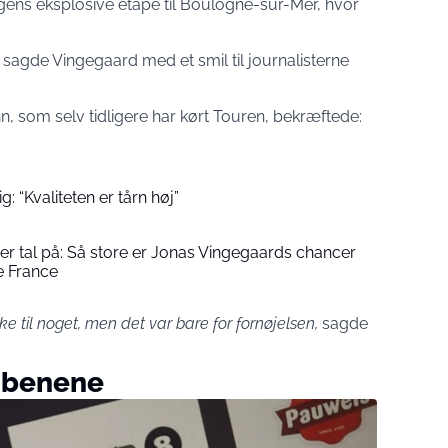
agens eksplosive etape til Boulogne-sur-Mer, hvor
, sagde Vingegaard med et smil til journalisterne
n, som selv tidligere har kørt Touren, bekræftede:
g: “Kvaliteten er tårn høj”
er tal på: Så store er Jonas Vingegaards chancer
e France
ke til noget, men det var bare for fornøjelsen,
sagde
e benene