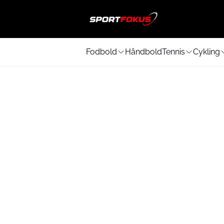
Fodbold
Håndbold
Tennis
Cykling