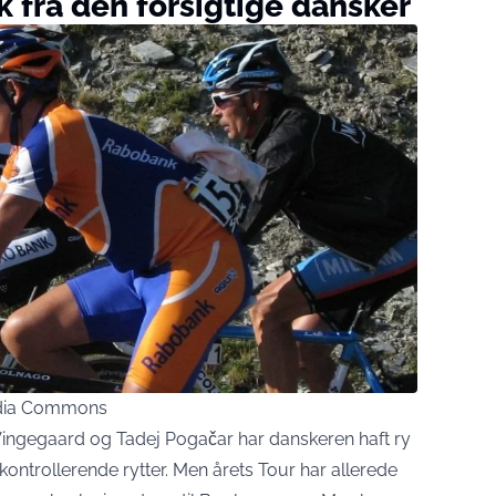
k fra den forsigtige dansker
edia Commons
m Vingegaard og Tadej Pogačar har danskeren haft ry
ontrollerende rytter. Men årets Tour har allerede