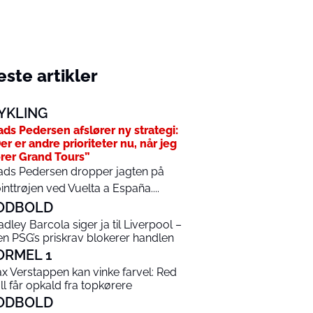
ste artikler
YKLING
ds Pedersen afslører ny strategi:
er er andre prioriteter nu, når jeg
rer Grand Tours”
ds Pedersen dropper jagten på
inttrøjen ved Vuelta a España....
ODBOLD
adley Barcola siger ja til Liverpool –
n PSG’s priskrav blokerer handlen
ORMEL 1
x Verstappen kan vinke farvel: Red
ll får opkald fra topkørere
ODBOLD