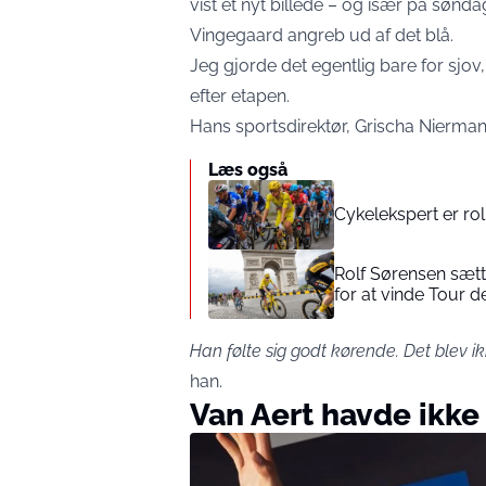
vist et nyt billede – og især på sønd
Vingegaard angreb ud af det blå.
Jeg gjorde det egentlig bare for sjov
efter etapen.
Hans sportsdirektør, Grischa Nierman
Læs også
Cykelekspert er roli
Rolf Sørensen sætt
for at vinde Tour d
Han følte sig godt kørende. Det blev ik
han.
Van Aert havde ikk