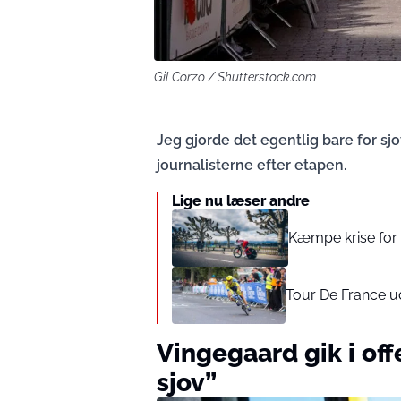
Gil Corzo / Shutterstock.com
Jeg gjorde det egentlig bare for sj
journalisterne efter etapen.
Lige nu læser andre
Kæmpe krise for
Tour De France ud
Vingegaard gik i off
sjov”