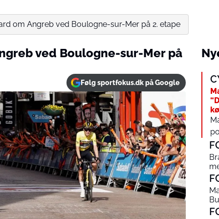
ard om Angreb ved Boulogne-sur-Mer på 2. etape
ngreb ved Boulogne-sur-Mer på
Nye
C
Følg sportfokus.dk på Google
Ma
“D
kø
Ma
po
F
Br
me
F
Ma
Bu
F