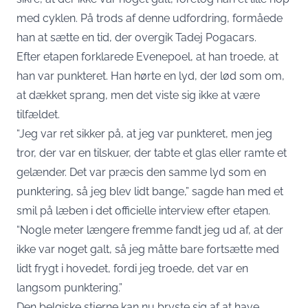
med cyklen. På trods af denne udfordring, formåede
han at sætte en tid, der overgik Tadej Pogacars.
Efter etapen forklarede Evenepoel, at han troede, at
han var punkteret. Han hørte en lyd, der lød som om,
at dækket sprang, men det viste sig ikke at være
tilfældet.
“Jeg var ret sikker på, at jeg var punkteret, men jeg
tror, der var en tilskuer, der tabte et glas eller ramte et
gelænder. Det var præcis den samme lyd som en
punktering, så jeg blev lidt bange,” sagde han med et
smil på læben i det officielle interview efter etapen.
“Nogle meter længere fremme fandt jeg ud af, at der
ikke var noget galt, så jeg måtte bare fortsætte med
lidt frygt i hovedet, fordi jeg troede, det var en
langsom punktering.”
Den belgiske stjerne kan nu bryste sig af at have