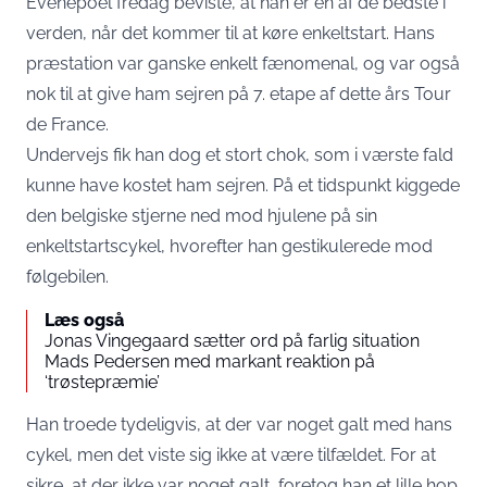
Evenepoel fredag beviste, at han er en af de bedste i
verden, når det kommer til at køre enkeltstart. Hans
præstation var ganske enkelt fænomenal, og var også
nok til at give ham sejren på 7. etape af dette års Tour
de France.
Undervejs fik han dog et stort chok, som i værste fald
kunne have kostet ham sejren. På et tidspunkt kiggede
den belgiske stjerne ned mod hjulene på sin
enkeltstartscykel, hvorefter han gestikulerede mod
følgebilen.
Læs også
Jonas Vingegaard sætter ord på farlig situation
Mads Pedersen med markant reaktion på
‘trøstepræmie’
Han troede tydeligvis, at der var noget galt med hans
cykel, men det viste sig ikke at være tilfældet. For at
sikre, at der ikke var noget galt, foretog han et lille hop