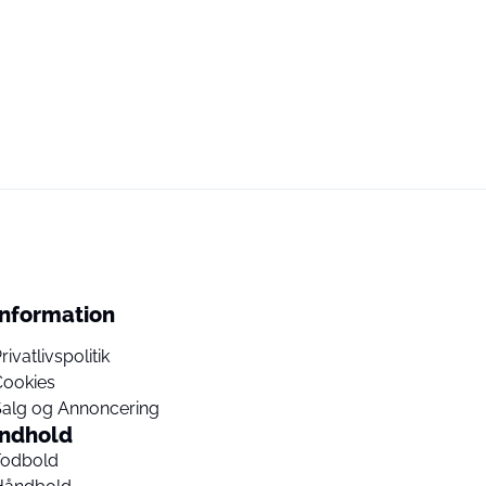
Information
rivatlivspolitik
Cookies
Salg og Annoncering
Indhold
Fodbold