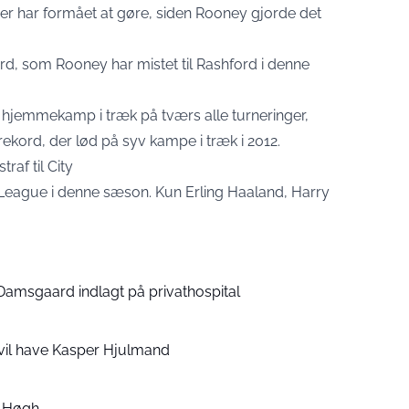
 der har formået at gøre, siden Rooney gjorde det
ord, som Rooney har mistet til Rashford i denne
 hjemmekamp i træk på tværs alle turneringer,
rekord, der lød på syv kampe i træk i 2012.
raf til City
 League i denne sæson. Kun Erling Haaland, Harry
 Damsgaard indlagt på privathospital
vil have Kasper Hjulmand
rs Høgh