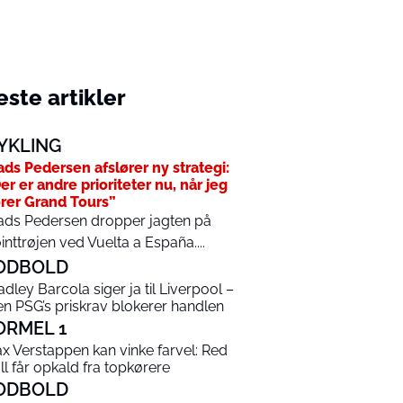
ste artikler
YKLING
ds Pedersen afslører ny strategi:
er er andre prioriteter nu, når jeg
rer Grand Tours”
ds Pedersen dropper jagten på
inttrøjen ved Vuelta a España....
ODBOLD
adley Barcola siger ja til Liverpool –
n PSG’s priskrav blokerer handlen
ORMEL 1
x Verstappen kan vinke farvel: Red
ll får opkald fra topkørere
ODBOLD