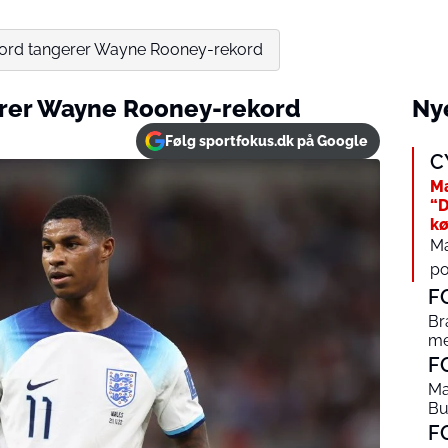
ord tangerer Wayne Rooney-rekord
rer Wayne Rooney-rekord
Nye
Følg sportfokus.dk på Google
C
Ma
“D
kø
Ma
po
F
Br
me
F
Ma
Bu
F