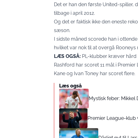
Det er han den første United-spiller,
tilbage i april 2012.
Og det er faktisk ikke den eneste rek
sæson.
I sidste måned scorede han i ottende
hvilket var nok til at overgå Rooneys 
LÆS OGSÅ:
PL-klubber kræver hård st
Rashford har scoret 11 mål i Premier
Kane og Ivan Toney har scoret flere.
Læs også
Mystisk feber: Mikkel
Premier League-klub 
Dårligt nyt til La