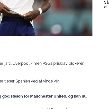
Så
at
r ja til Liverpool – men PSG’s priskrav blokerer
er tjener Spanien ved at vinde VM
ig god sæson for Manchester United, og kan nu