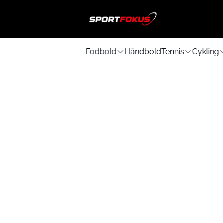
Fodbold
Håndbold
Tennis
Cykling