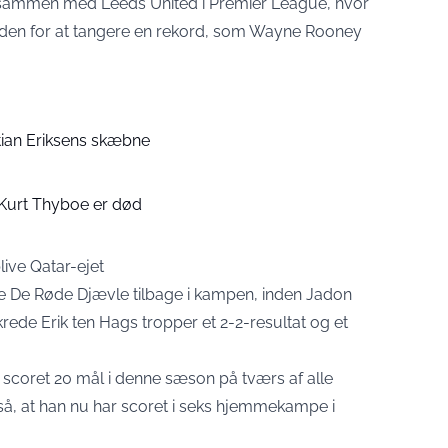
sammen med Leeds United i Premier League, hvor
den for at tangere en rekord, som Wayne Rooney
tian Eriksens skæbne
 Kurt Thyboe er død
ive Qatar-ejet
nge De Røde Djævle tilbage i kampen, inden Jadon
ikrede Erik ten Hags tropper et 2-2-resultat og et
 scoret 20 mål i denne sæson på tværs af alle
så, at han nu har scoret i seks hjemmekampe i