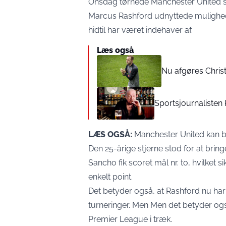
Onsdag tørnede Manchester United 
Marcus Rashford udnyttede mulighe
hidtil har været indehaver af.
Læs også
Nu afgøres Chris
Sportsjournalisten
LÆS OGSÅ:
Manchester United kan bl
Den 25-årige stjerne stod for at bri
Sancho fik scoret mål nr. to, hvilket s
enkelt point.
Det betyder også, at Rashford nu har
turneringer. Men Men det betyder og
Premier League i træk.