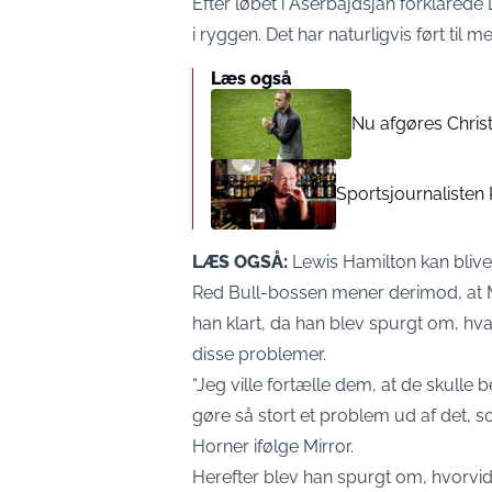
Efter løbet i Aserbajdsjan forklarede
i ryggen. Det har naturligvis ført til 
Læs også
Nu afgøres Chris
Sportsjournalisten
LÆS OGSÅ:
Lewis Hamilton kan blive
Red Bull-bossen mener derimod, at Me
han klart, da han blev spurgt om, hva
disse problemer.
“Jeg ville fortælle dem, at de skulle
gøre så stort et problem ud af det, s
Horner ifølge
Mirror
.
Herefter blev han spurgt om, hvorvi