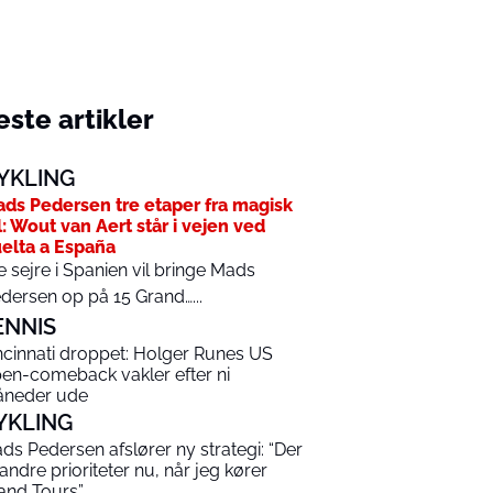
ste artikler
YKLING
ds Pedersen tre etaper fra magisk
l: Wout van Aert står i vejen ved
elta a España
e sejre i Spanien vil bringe Mads
dersen op på 15 Grand…...
ENNIS
ncinnati droppet: Holger Runes US
en-comeback vakler efter ni
neder ude
YKLING
ds Pedersen afslører ny strategi: “Der
 andre prioriteter nu, når jeg kører
and Tours”