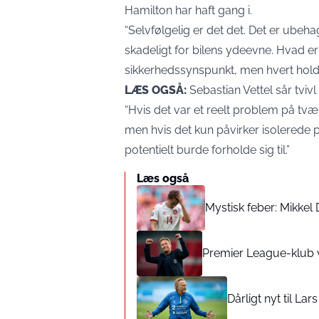
Hamilton har haft gang i.
“Selvfølgelig er det det. Det er ubeh
skadeligt for bilens ydeevne. Hvad e
sikkerhedssynspunkt, men hvert hold 
LÆS OGSÅ:
Sebastian Vettel sår tvi
“Hvis det var et reelt problem på tvær
men hvis det kun påvirker isolerede 
potentielt burde forholde sig til.”
Læs også
Mystisk feber: Mikkel
Premier League-klub 
Dårligt nyt til La