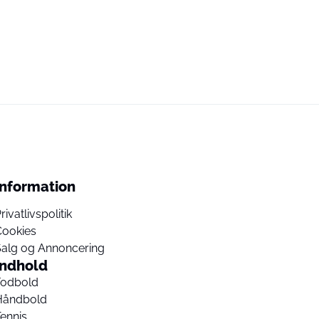
Information
rivatlivspolitik
Cookies
Salg og Annoncering
Indhold
Fodbold
Håndbold
ennis