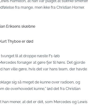
 Lewis Hamilton, at han var plaget at stærke smerter
medfølelse fra mange, men ikke fra Christian Horner.
tian Eriksens skæbne
 Kurt Thyboe er død
 tvunget til at droppe næste F1-løb
rcedes forsøger at gøre fjer til høns. Det gjorde
d han ville gøre, hvis det var hans team, der havde
 beklage sig så meget de kunne over radioen, og
om de overhovedet kunne,” lød det fra Christian
dt han mener, at det er dét, som Mercedes og Lewis