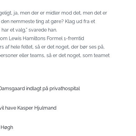
ageligt, ja, men der er midler mod det, men det er
r den nemmeste ting at gøre? Klag ud fra et
har et valg,” svarede han.
vl om Lewis Hamiltons Formel 1-fremtid
s af hele feltet, så er det noget, der bør ses på,
personer eller teams, så er det noget, som teamet
 Damsgaard indlagt på privathospital
vil have Kasper Hjulmand
rs Høgh