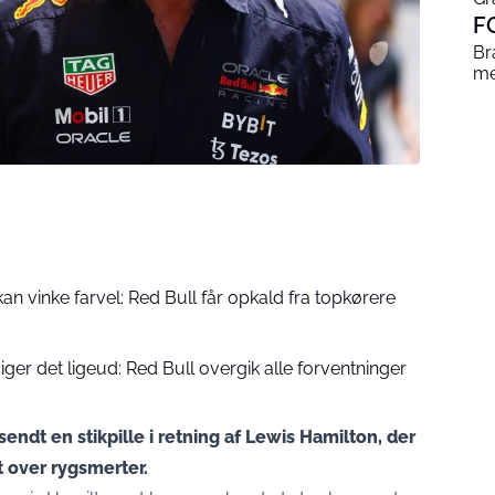
F
Br
me
n vinke farvel: Red Bull får opkald fra topkørere
ger det ligeud: Red Bull overgik alle forventninger
endt en stikpille i retning af Lewis Hamilton, der
t over rygsmerter.