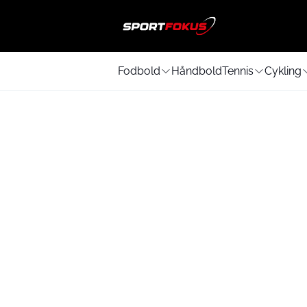
Fodbold
Håndbold
Tennis
Cykling