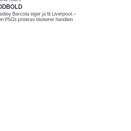
ODBOLD
adley Barcola siger ja til Liverpool –
n PSG’s priskrav blokerer handlen