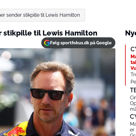
er sender stikpille til Lewis Hamilton
stikpille til Lewis Hamilton
Nye
Følg sportfokus.dk på Google
C
Ma
ta
Vu
Tr
Pe
T
Ci
Op
må
C
Ma
er
Gr