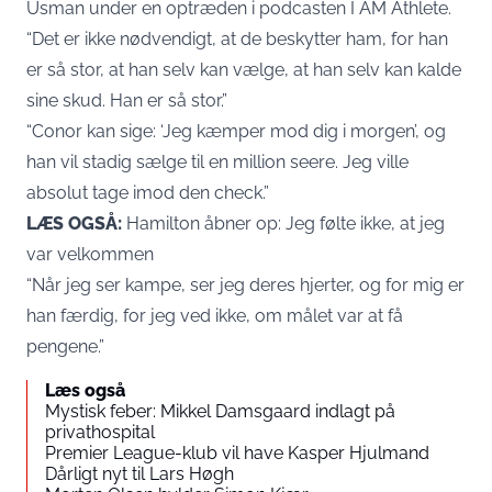
Usman under en optræden i podcasten I AM Athlete.
“Det er ikke nødvendigt, at de beskytter ham, for han
er så stor, at han selv kan vælge, at han selv kan kalde
sine skud. Han er så stor.”
“Conor kan sige: ‘Jeg kæmper mod dig i morgen’, og
han vil stadig sælge til en million seere. Jeg ville
absolut tage imod den check.”
LÆS OGSÅ:
Hamilton åbner op: Jeg følte ikke, at jeg
var velkommen
“Når jeg ser kampe, ser jeg deres hjerter, og for mig er
han færdig, for jeg ved ikke, om målet var at få
pengene.”
Læs også
Mystisk feber: Mikkel Damsgaard indlagt på
privathospital
Premier League-klub vil have Kasper Hjulmand
Dårligt nyt til Lars Høgh