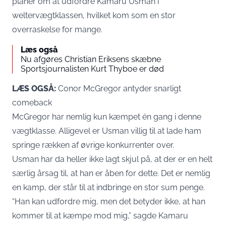
planer om at udfordre Kamaru Usman i
weltervægtklassen, hvilket kom som en stor
overraskelse for mange.
Læs også
Nu afgøres Christian Eriksens skæbne
Sportsjournalisten Kurt Thyboe er død
LÆS OGSÅ:
Conor McGregor antyder snarligt
comeback
McGregor har nemlig kun kæmpet én gang i denne
vægtklasse. Alligevel er Usman villig til at lade ham
springe rækken af øvrige konkurrenter over.
Usman har da heller ikke lagt skjul på, at der er en helt
særlig årsag til, at han er åben for dette. Det er nemlig
en kamp, der står til at indbringe en stor sum penge.
“Han kan udfordre mig, men det betyder ikke, at han
kommer til at kæmpe mod mig,” sagde Kamaru