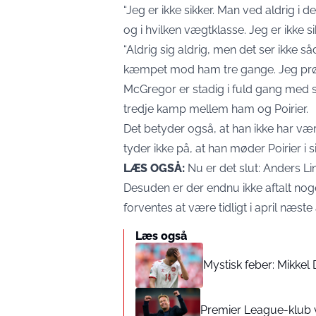
“Jeg er ikke sikker. Man ved aldrig i
og i hvilken vægtklasse. Jeg er ikke si
“Aldrig sig aldrig, men det ser ikke s
kæmpet mod ham tre gange. Jeg prøver
McGregor er stadig i fuld gang med s
tredje kamp mellem ham og Poirier.
Det betyder også, at han ikke har væ
tyder ikke på, at han møder Poirier 
LÆS OGSÅ:
Nu er det slut: Anders L
Desuden er der endnu ikke aftalt no
forventes at være tidligt i april næste 
Læs også
Mystisk feber: Mikkel
Premier League-klub 