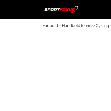
Fodbold
Håndbold
Tennis
Cykling