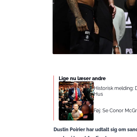
Lige nu læser andre
Historisk melding:
Hus
Føj: Se Conor McGr
Dustin Poirier har udtalt sig om s