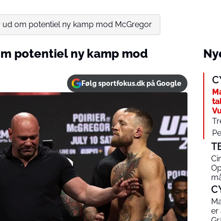
ler ud om potentiel ny kamp mod McGregor
 om potentiel ny kamp mod
Nye
C
Følg sportfokus.dk på Google
Ma
ta
Vu
Tr
Pe
T
Ci
Op
må
C
Ma
er
Gr