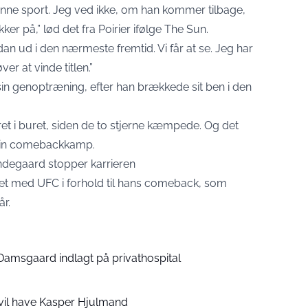
 denne sport. Jeg ved ikke, om han kommer tilbage,
kker på,” lød det fra Poirier ifølge The Sun.
ådan ud i den nærmeste fremtid. Vi får at se. Jeg har
 at vinde titlen.”
in genoptræning, efter han brækkede sit ben i den
ret i buret, siden de to stjerne kæmpede. Og det
i sin comebackkamp.
indegaard stopper karrieren
get med UFC i forhold til hans comeback, som
år.
 Damsgaard indlagt på privathospital
vil have Kasper Hjulmand