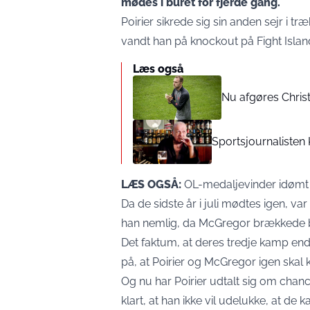
mødes i buret for fjerde gang.
Poirier sikrede sig sin anden sejr i t
vandt han på knockout på Fight Islan
Læs også
Nu afgøres Chris
Sportsjournalisten
LÆS OGSÅ:
OL-medaljevinder idømt
Da de sidste år i juli mødtes igen, var 
han nemlig, da McGregor brækkede ben
Det faktum, at deres tredje kamp end
på, at Poirier og McGregor igen ska
Og nu har Poirier udtalt sig om chanc
klart, at han ikke vil udelukke, at de k