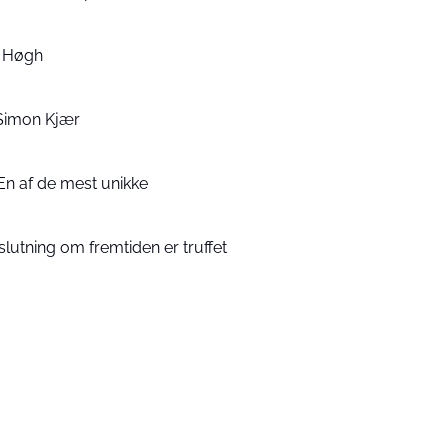
rs Høgh
Simon Kjær
En af de mest unikke
lutning om fremtiden er truffet