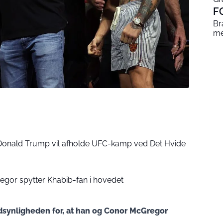
F
Br
me
 Donald Trump vil afholde UFC-kamp ved Det Hvide
egor spytter Khabib-fan i hovedet
andsynligheden for, at han og Conor McGregor