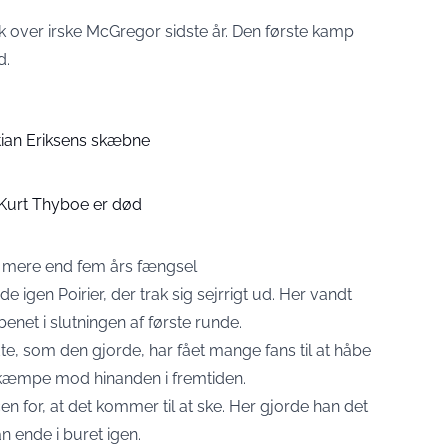
ræk over irske McGregor sidste år. Den første kamp
d.
tian Eriksens skæbne
 Kurt Thyboe er død
 mere end fem års fængsel
de igen Poirier, der trak sig sejrrigt ud. Her vandt
et i slutningen af første runde.
te, som den gjorde, har fået mange fans til at håbe
l kæmpe mod hinanden i fremtiden.
en for, at det kommer til at ske. Her gjorde han det
an ende i buret igen.