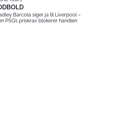
ODBOLD
adley Barcola siger ja til Liverpool –
n PSG’s priskrav blokerer handlen