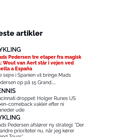
ste artikler
YKLING
ds Pedersen tre etaper fra magisk
l: Wout van Aert står i vejen ved
elta a España
e sejre i Spanien vil bringe Mads
dersen op på 15 Grand…...
ENNIS
ncinnati droppet: Holger Runes US
en-comeback vakler efter ni
neder ude
YKLING
ds Pedersen afslører ny strategi: “Der
 andre prioriteter nu, når jeg kører
and Tours”