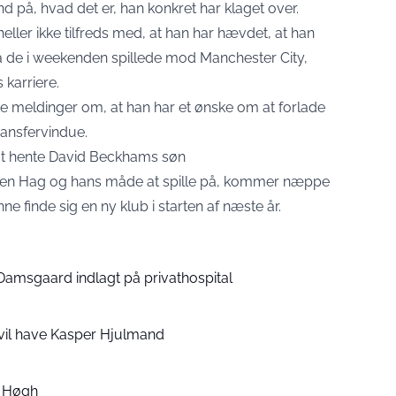
på, hvad det er, han konkret har klaget over.
heller ikke tilfreds med, at han har hævdet, at han
a de i weekenden spillede mod Manchester City,
 karriere.
ke meldinger om, at han har et ønske om at forlade
ansfervindue.
at hente David Beckhams søn
k ten Hag og hans måde at spille på, kommer næppe
ne finde sig en ny klub i starten af næste år.
 Damsgaard indlagt på privathospital
vil have Kasper Hjulmand
rs Høgh