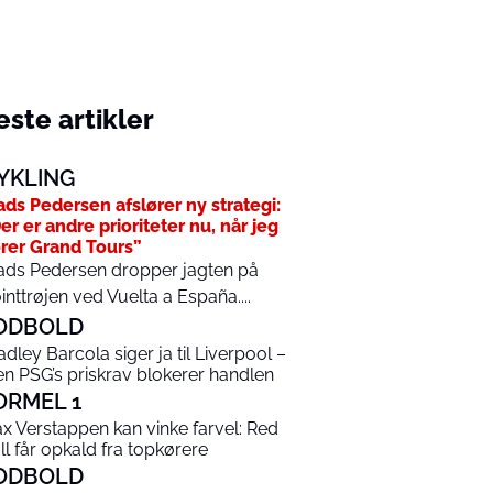
ste artikler
YKLING
ds Pedersen afslører ny strategi:
er er andre prioriteter nu, når jeg
rer Grand Tours”
ds Pedersen dropper jagten på
inttrøjen ved Vuelta a España....
ODBOLD
adley Barcola siger ja til Liverpool –
n PSG’s priskrav blokerer handlen
ORMEL 1
x Verstappen kan vinke farvel: Red
ll får opkald fra topkørere
ODBOLD