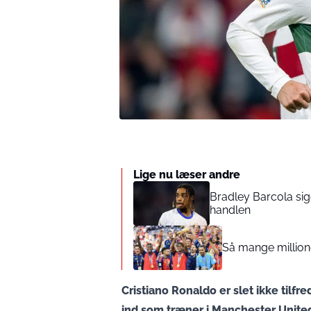
Lige nu læser andre
Bradley Barcola sige
handlen
Så mange million
Cristiano Ronaldo er slet ikke tilfre
ind som træner i Manchester Unite