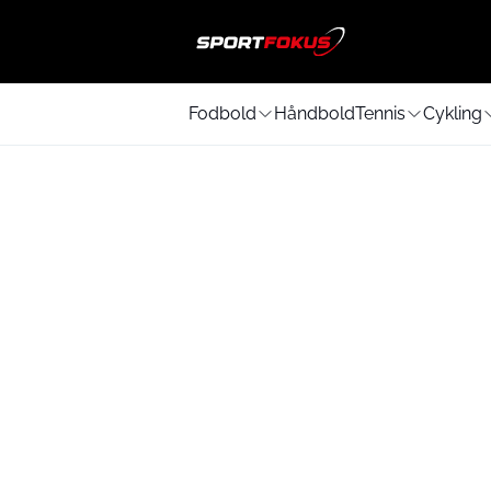
Fodbold
Håndbold
Tennis
Cykling