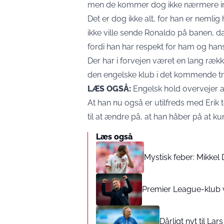
men de kommer dog ikke nærmere ind 
Det er dog ikke alt, for han er nemlig 
ikke ville sende Ronaldo på banen, d
fordi han har respekt for ham og hans
Der har i forvejen været en lang ræk
den engelske klub i det kommende tr
LÆS OGSÅ:
Engelsk hold overvejer 
At han nu også er utilfreds med Eri
til at ændre på, at han håber på at kun
Læs også
Mystisk feber: Mikkel
Premier League-klub 
Dårligt nyt til La