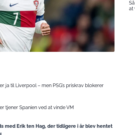
Så
at
r ja til Liverpool – men PSG’s priskrav blokerer
er tjener Spanien ved at vinde VM
ds med Erik ten Hag, der tidligere i år blev hentet
d.