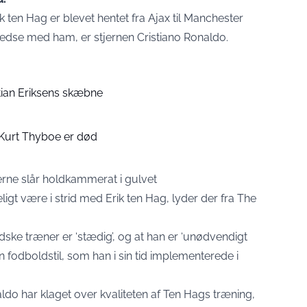
Erik ten Hag er blevet hentet fra Ajax til Manchester
lfredse med ham, er stjernen Cristiano Ronaldo.
tian Eriksens skæbne
 Kurt Thyboe er død
jerne slår holdkammerat i gulvet
ligt være i strid med Erik ten Hag, lyder der fra The
ske træner er ‘stædig’, og at han er ‘unødvendigt
n fodboldstil, som han i sin tid implementerede i
aldo har klaget over kvaliteten af Ten Hags træning,