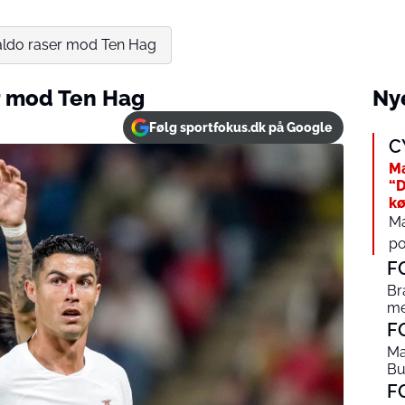
aldo raser mod Ten Hag
r mod Ten Hag
Nye
Følg sportfokus.dk på Google
C
Ma
“D
kø
Ma
po
F
Br
me
F
Ma
Bu
F