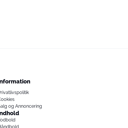
Information
rivatlivspolitik
Cookies
Salg og Annoncering
Indhold
Fodbold
Håndbold