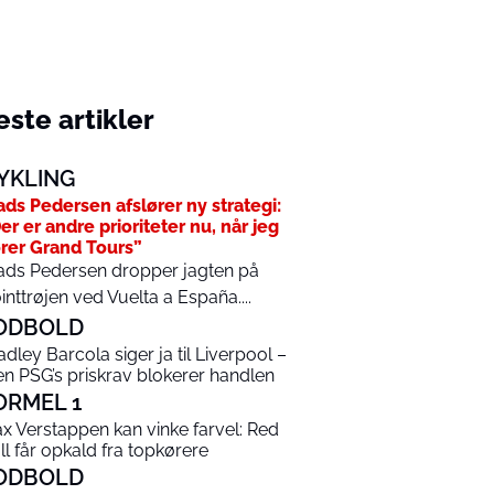
ste artikler
YKLING
ds Pedersen afslører ny strategi:
er er andre prioriteter nu, når jeg
rer Grand Tours”
ds Pedersen dropper jagten på
inttrøjen ved Vuelta a España....
ODBOLD
adley Barcola siger ja til Liverpool –
n PSG’s priskrav blokerer handlen
ORMEL 1
x Verstappen kan vinke farvel: Red
ll får opkald fra topkørere
ODBOLD