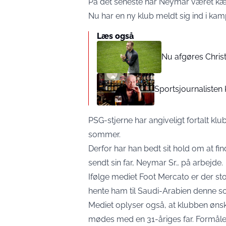
På det seneste har Neymar været k
Nu har en ny klub meldt sig ind i kam
Læs også
Nu afgøres Chris
Sportsjournalisten
PSG-stjerne har angiveligt fortalt k
sommer.
Derfor har han bedt sit hold om at fin
sendt sin far, Neymar Sr., på arbejde.
Ifølge mediet Foot Mercato er der stor 
hente ham til Saudi-Arabien denne 
Mediet oplyser også, at klubben ønske
mødes med en 31-åriges far. Formåle