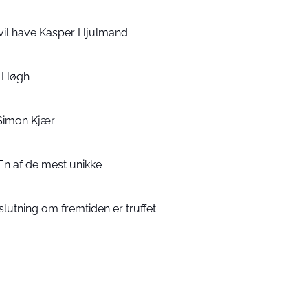
vil have Kasper Hjulmand
rs Høgh
Simon Kjær
En af de mest unikke
lutning om fremtiden er truffet