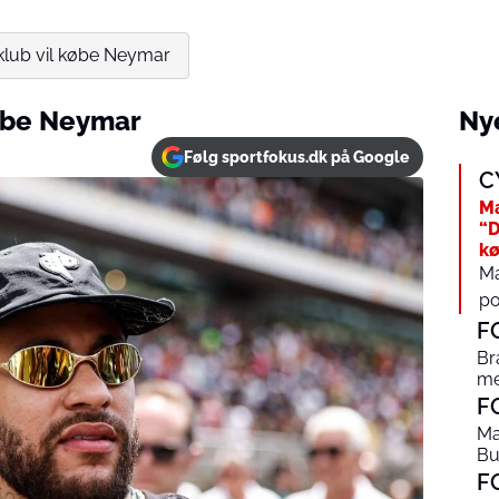
klub vil købe Neymar
købe Neymar
Nye
Følg sportfokus.dk på Google
C
Ma
“D
kø
Ma
po
F
Br
me
F
Ma
Bu
F