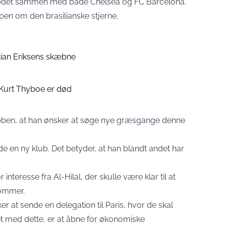
ædet sammen med både Chelsea og FC Barcelona.
pen om den brasilianske stjerne.
tian Eriksens skæbne
 Kurt Thyboe er død
lubben, at han ønsker at søge nye græsgange denne
de en ny klub. Det betyder, at han blandt andet har
interesse fra Al-Hilal, der skulle være klar til at
sommer.
r at sende en delegation til Paris, hvor de skal
t med dette, er at åbne for økonomiske