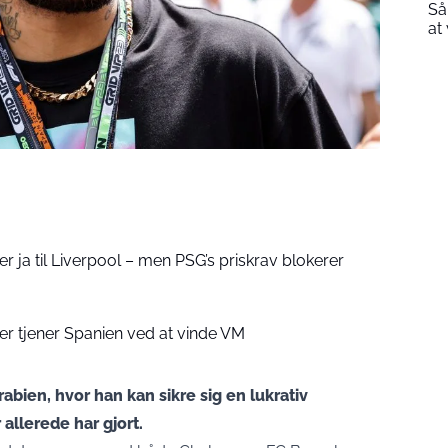
Så
at
r ja til Liverpool – men PSG’s priskrav blokerer
er tjener Spanien ved at vinde VM
abien, hvor han kan sikre sig en lukrativ
 allerede har gjort.