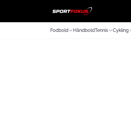
Fodbold
Håndbold
Tennis
Cykling