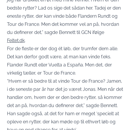
bedste rytter? Lad os sige det sådan her. Tadej er den
eneste rytter, der kan vinde både Flandern Rundt og
Tour de France. Men det kommer vel an på, hvordan
du definerer det,” sagde Bennett til GCN ifølge
Feltet.dk
.
For de fleste er der dog ét løb, der trumfer dem alle.
Det kan derfor godt være, at man kan vinde f.eks.
Flander Rundt eller Vuelta a España. Men det, der
virkelig tæller, er Tour de France.
“Hvem er så bedre til at vinde Tour de France? Jamen,
i de seneste par år har det jo været Jonas. Men når det
handler om, hvem der er den bedre rytter, så kommer
det an på, hvordan du definerer det,” sagde Bennett.
Han sagde også, at det for ham er meget ‘specielt at
opleve en rytter, der kan møde op til ethvert løb og
have en god chance for at vinde’.