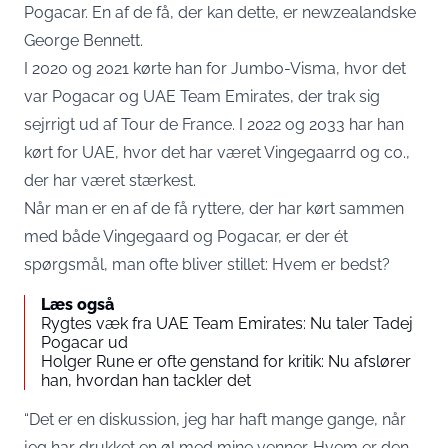
Pogacar. En af de få, der kan dette, er newzealandske
George Bennett.
I 2020 og 2021 kørte han for Jumbo-Visma, hvor det
var Pogacar og UAE Team Emirates, der trak sig
sejrrigt ud af Tour de France. I 2022 og 2033 har han
kørt for UAE, hvor det har været Vingegaarrd og co.,
der har været stærkest.
Når man er en af de få ryttere, der har kørt sammen
med både Vingegaard og Pogacar, er der ét
spørgsmål, man ofte bliver stillet: Hvem er bedst?
Læs også
Rygtes væk fra UAE Team Emirates: Nu taler Tadej
Pogacar ud
Holger Rune er ofte genstand for kritik: Nu afslører
han, hvordan han tackler det
“Det er en diskussion, jeg har haft mange gange, når
jeg har drukket en øl med mine venner. Hvem er den