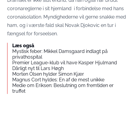
Dramaet er ikke slut endnu, da han også har brudt
coronareglerne i sit hjemland i forbindelse med hans
coronaisolation. Myndighederne vil gerne snakke med
ham, og i værste fald skal Novak Djokovic en tur i
fængsel for forseelsen.
Læs også
Mystisk feber: Mikkel Damsgaard indlagt på
privathospital
Premier League-klub vil have Kasper Hjulmand
Dårligt nyt til Lars Høgh
Morten Olsen hylder Simon Kjær
Magnus Cort hyldes: En af de mest unikke
Medie om Eriksen: Beslutning om fremtiden er
truffet